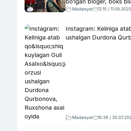
bo‘lgan bloger, boks b
Madaniyat
12:15 / 11.09.2025
Instagram: Keliniga atab
ushalgan Durdona Qurb
Madaniyat
16:39 / 30.07.20