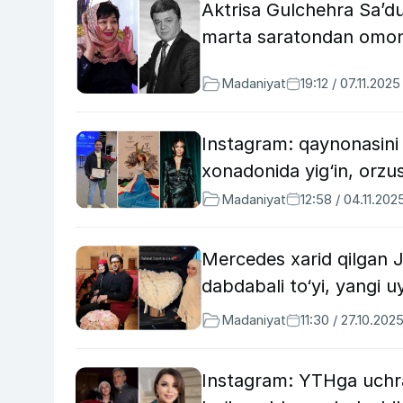
Aktrisa Gulchehra Sa’du
marta saratondan omon 
Madaniyat
19:12 / 07.11.2025
Instagram: qaynonasini
xonadonida yig‘in, orz
Madaniyat
12:58 / 04.11.202
Mercedes xarid qilgan 
dabdabali to‘yi, yangi 
Madaniyat
11:30 / 27.10.202
Instagram: YTHga uchra