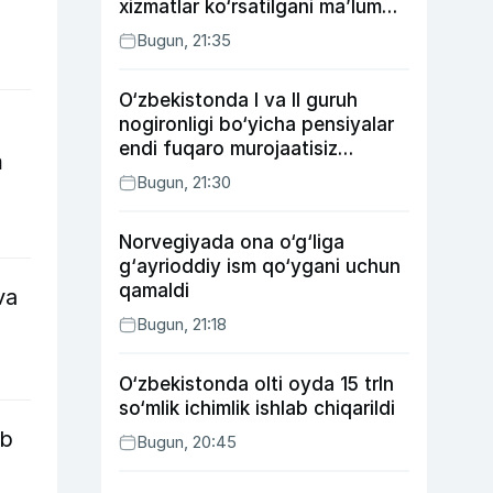
xizmatlar ko‘rsatilgani ma’lum
qilindi
Bugun, 21:35
O‘zbekistonda I va II guruh
nogironligi bo‘yicha pensiyalar
endi fuqaro murojaatisiz
m
tayinlanishi mumkin
Bugun, 21:30
Norvegiyada ona o‘g‘liga
g‘ayrioddiy ism qo‘ygani uchun
qamaldi
va
Bugun, 21:18
O‘zbekistonda olti oyda 15 trln
so‘mlik ichimlik ishlab chiqarildi
ib
Bugun, 20:45