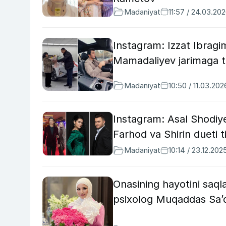
Madaniyat
11:57 / 24.03.20
Instagram: Izzat Ibragi
Mamadaliyev jarimaga to
Madaniyat
10:50 / 11.03.202
Instagram: Asal Shodiye
Farhod va Shirin dueti t
Madaniyat
10:14 / 23.12.202
Onasining hayotini saqla
psixolog Muqaddas Sa’