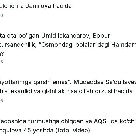
ulchehra Jamilova haqida
26
rta ota bo‘lgan Umid Iskandarov, Bobur
xursandchilik, “Osmondagi bolalar”dagi Hamda
a?
26
siyotlarimga qarshi emas”. Muqaddas Sa’dullaye
si ekanligi va qizini aktrisa qilish orzusi haqida
26
ofadoshiga turmushga chiqqan va AQSHga ko‘ch
qulova 45 yoshda (foto, video)