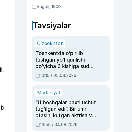
Bugun, 19:22
Tavsiyalar
O‘zbekiston
Toshkentda o‘pirilib
tushgan yo‘l qurilishi
bo‘yicha 6 kishiga sud
i,
hukmi o‘qildi
10:10 / 05.08.2026
Madaniyat
“U boshqalar baxti uchun
sbi
tug‘ilgan edi”. Bir umr
otasini kutgan aktrisa va
dublyaj ustasi Rimma
13:55 / 04.08.2026
Ahmedovaning