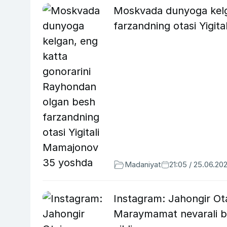
Moskvada dunyoga kelg
farzandning otasi Yigi
Madaniyat
21:05 / 25.06.20
Instagram: Jahongir Ota
Maraymamat nevarali bo