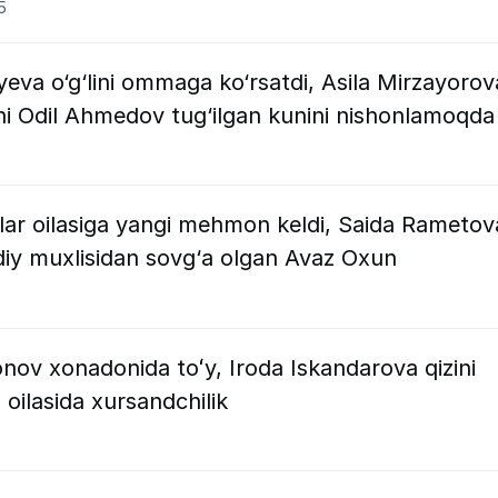
5
eva o‘g‘lini ommaga ko‘rsatdi, Asila Mirzayorov
lchi Odil Ahmedov tug‘ilgan kunini nishonlamoqda
lar oilasiga yangi mehmon keldi, Saida Rametov
diy muxlisidan sovg‘a olgan Avaz Oxun
nov xonadonida toʻy, Iroda Iskandarova qizini
oilasida xursandchilik