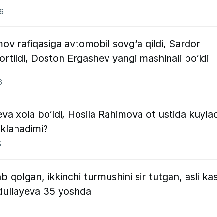
26
mov rafiqasiga avtomobil sovg‘a qildi, Sardor
rtildi, Doston Ergashev yangi mashinali bo‘ldi
6
va xola bo‘ldi, Hosila Rahimova ot ustida kuylad
iklanadimi?
5
b qolgan, ikkinchi turmushini sir tutgan, asli ka
dullayeva 35 yoshda