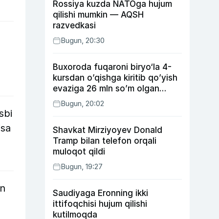
Rossiya kuzda NATOga hujum
qilishi mumkin — AQSH
razvedkasi
Bugun, 20:30
Buxoroda fuqaroni biryo‘la 4-
kursdan o’qishga kiritib qo’yish
evaziga 26 mln so’m olgan
shaxs ushlandi
Bugun, 20:02
sbi
isa
Shavkat Mirziyoyev Donald
Tramp bilan telefon orqali
muloqot qildi
Bugun, 19:27
an
Saudiyaga Eronning ikki
ittifoqchisi hujum qilishi
kutilmoqda