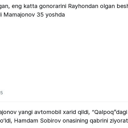
an, eng katta gonorarini Rayhondan olgan bes
tali Mamajonov 35 yoshda
25
jonov yangi avtomobil xarid qildi, “Qalpoq”dagi
‘ldi, Hamdam Sobirov onasining qabrini ziyorat