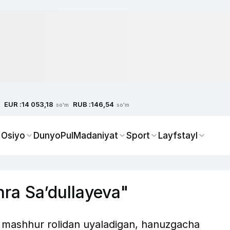
EUR :
RUB :
14 053,18
146,54
so'm
so'm
 Osiyo
Dunyo
Pul
Madaniyat
Sport
Layfstayl
hra Sa’dullayeva"
 mashhur rolidan uyaladigan, hanuzgacha