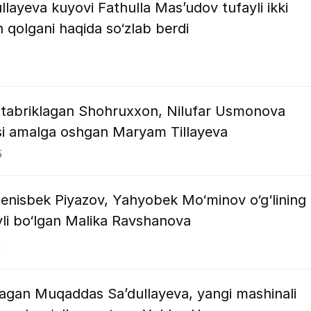
llayeva kuyovi Fathulla Mas’udov tufayli ikki
qolgani haqida so‘zlab berdi
 tabriklagan Shohruxxon, Nilufar Usmonova
usi amalga oshgan Maryam Tillayeva
5
Jenisbek Piyazov, Yahyobek Mo‘minov o‘g‘lining
uyli bo‘lgan Malika Ravshanova
5
gan Muqaddas Sa’dullayeva, yangi mashinali