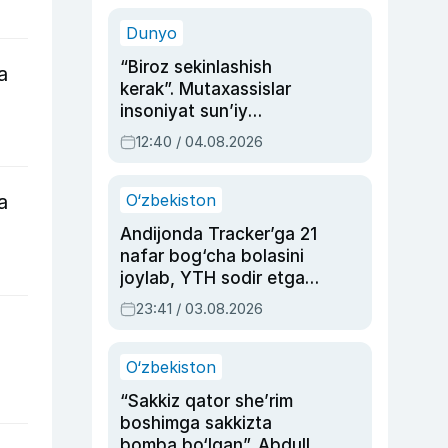
sinovlarga to‘la hayoti
Dunyo
“Biroz sekinlashish
a
kerak”. Mutaxassislar
insoniyat sun’iy
intellektni boshqara
12:40 / 04.08.2026
olmay qolishidan xavotir
bildirdi
O‘zbekiston
a
Andijonda Tracker’ga 21
nafar bog‘cha bolasini
joylab, YTH sodir etgan
ayolga sud hukmi o‘qildi
23:41 / 03.08.2026
O‘zbekiston
“Sakkiz qator she’rim
boshimga sakkizta
bomba bo‘lgan”. Abdulla