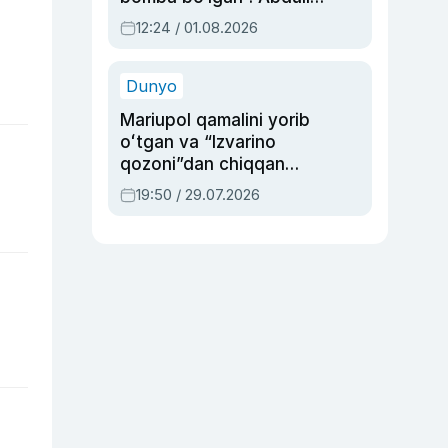
Oripovni siyosiy
12:24 / 01.08.2026
ayblovlardan asrab
qolgan voqea
Dunyo
Mariupol qamalini yorib
oʻtgan va “Izvarino
qozoni”dan chiqqan
qahramon — Ukraina
19:50 / 29.07.2026
armiyasi bosh
qoʻmondoni Drapatiy
haqida