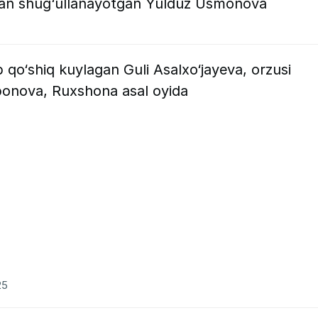
ilan shug‘ullanayotgan Yulduz Usmonova
 qo‘shiq kuylagan Guli Asalxo‘jayeva, orzusi
onova, Ruxshona asal oyida
25