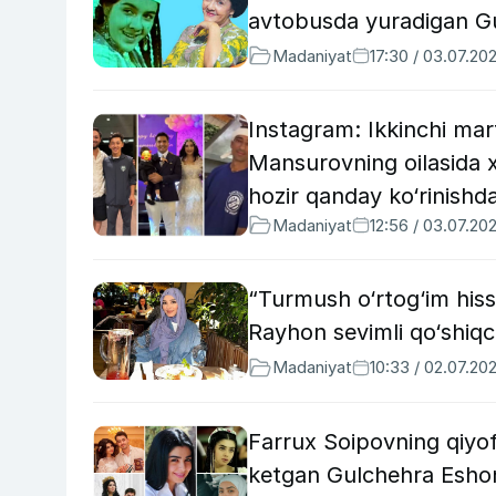
avtobusda yuradigan G
Madaniyat
17:30 / 03.07.20
Instagram: Ikkinchi ma
Mansurovning oilasida 
hozir qanday ko‘rinishd
Madaniyat
12:56 / 03.07.20
“Turmush o‘rtog‘im his
Rayhon sevimli qo‘shiqchi
Madaniyat
10:33 / 02.07.20
Farrux Soipovning qiy
ketgan Gulchehra Eshon