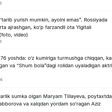
26
‘tarib yurish mumkin, ayolni emas”. Rossiyada
ta ajrashgan, ko‘p farzandli ota Yigitali
oto, video)
26
 76 yoshda: o‘z kumiriga turmushga chiqqan, ka
ilgan va “Shum bola”dagi rolidan uyaladigan aktr
26
larlik sumka olgan Maryam Tillayeva, poytaxtd
 Jabborova va xalqdan yordam so‘ragan Aziz