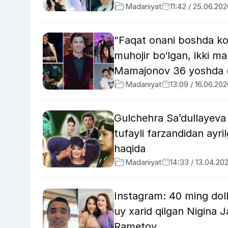
Madaniyat
11:42 / 25.06.20
“Faqat onani boshda ko
muhojir bo‘lgan, ikki mar
Mamajonov 36 yoshda (f
Madaniyat
13:09 / 16.06.20
Gulchehra Sa’dullayeva
tufayli farzandidan ayr
haqida
Madaniyat
14:33 / 13.04.20
Instagram: 40 ming dol
uy xarid qilgan Nigina
Rametov