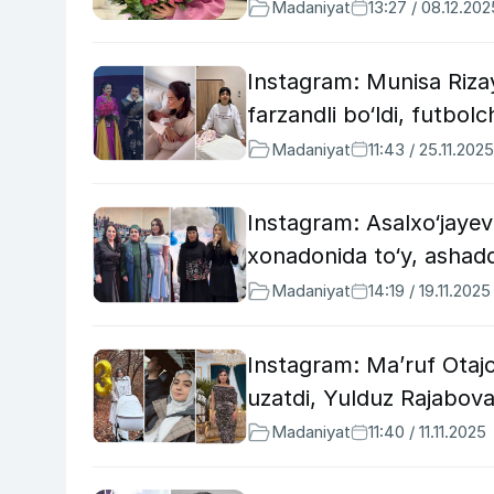
Madaniyat
13:27 / 08.12.202
Instagram: Munisa Rizay
farzandli bo‘ldi, futbo
Madaniyat
11:43 / 25.11.2025
Instagram: Asalxo‘jayev
xonadonida to‘y, ashad
Madaniyat
14:19 / 19.11.2025
Instagram: Ma’ruf Otajo
uzatdi, Yulduz Rajabova 
Madaniyat
11:40 / 11.11.2025