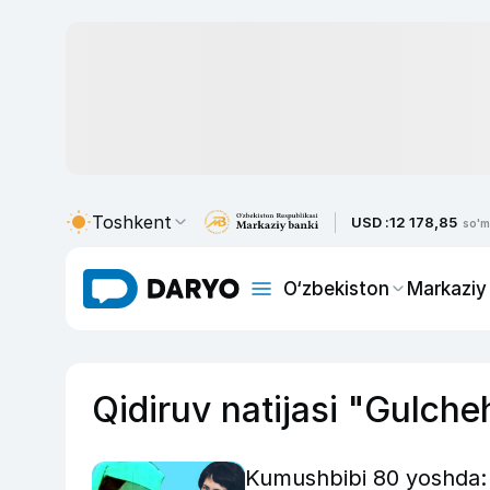
Toshkent
USD :
12 178,85
so'm
O‘zbekiston
Markaziy
Qidiruv natijasi "Gulche
Kumushbibi 80 yoshda: