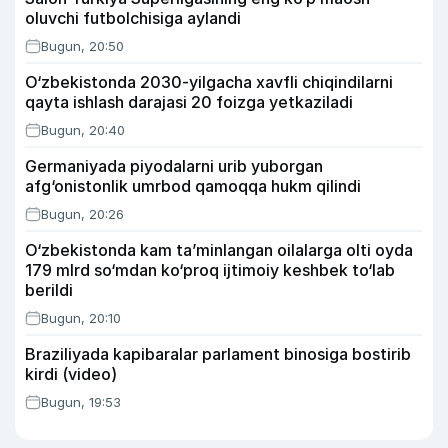
oluvchi futbolchisiga aylandi
Bugun, 20:50
O‘zbekistonda 2030-yilgacha xavfli chiqindilarni
qayta ishlash darajasi 20 foizga yetkaziladi
Bugun, 20:40
Germaniyada piyodalarni urib yuborgan
afg‘onistonlik umrbod qamoqqa hukm qilindi
Bugun, 20:26
O‘zbekistonda kam ta’minlangan oilalarga olti oyda
179 mlrd so‘mdan ko‘proq ijtimoiy keshbek to‘lab
berildi
Bugun, 20:10
Braziliyada kapibaralar parlament binosiga bostirib
kirdi (video)
Bugun, 19:53