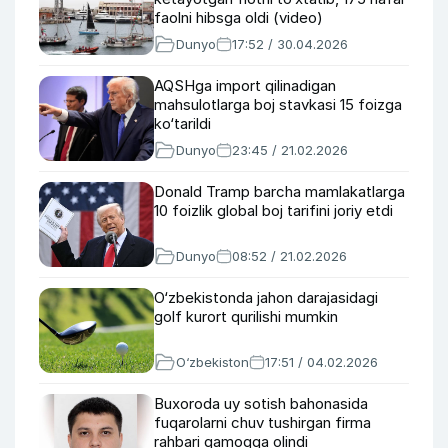
faolni hibsga oldi (video)
Dunyo
17:52 / 30.04.2026
AQSHga import qilinadigan
mahsulotlarga boj stavkasi 15 foizga
ko‘tarildi
Dunyo
23:45 / 21.02.2026
Donald Tramp barcha mamlakatlarga
10 foizlik global boj tarifini joriy etdi
Dunyo
08:52 / 21.02.2026
O‘zbekistonda jahon darajasidagi
golf kurort qurilishi mumkin
O‘zbekiston
17:51 / 04.02.2026
Buxoroda uy sotish bahonasida
fuqarolarni chuv tushirgan firma
rahbari qamoqqa olindi