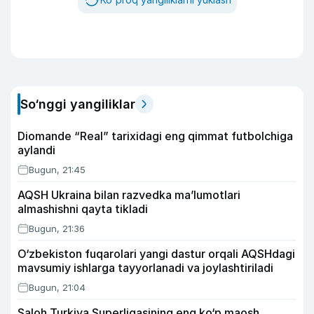
So‘nggi yangiliklar
Diomande “Real” tarixidagi eng qimmat futbolchiga
aylandi
Bugun, 21:45
AQSH Ukraina bilan razvedka ma’lumotlari
almashishni qayta tikladi
Bugun, 21:36
O‘zbekiston fuqarolari yangi dastur orqali AQSHdagi
mavsumiy ishlarga tayyorlanadi va joylashtiriladi
Bugun, 21:04
Saloh Turkiya Superligasining eng ko‘p maosh