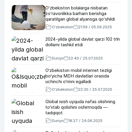
Oʻzbekiston bolalarga nisbatan
zoʻravonlikka barham berishga
qaratilgan global alyansga qoʻshildi
O‘zbekiston
21:59 / 05.09.2025
2024-yilda global davlat qarzi 102 trln
dollarni tashkil etdi
Dunyo
22:40 / 25.07.2025
O‘zbekiston mobil internet tezligi
bo‘yicha MDH davlatlari orasida
uchinchi o‘rinni egalladi
O‘zbekiston
22:30 / 25.07.2025
Global isish uyquda nafas olishning
to‘xtab qolishini oshirmoqda —
tadqiqot
Dunyo
18:27 / 24.06.2025