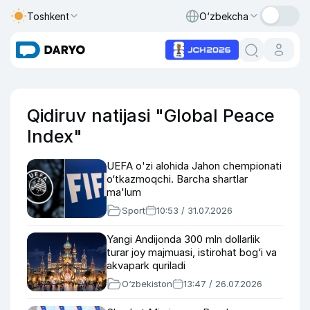
Toshkent
O‘zbekcha
Qidiruv natijasi "Global Peace
Index"
UEFA o'zi alohida Jahon chempionati
o‘tkazmoqchi. Barcha shartlar
ma'lum
Sport
10:53 / 31.07.2026
Yangi Andijonda 300 mln dollarlik
turar joy majmuasi, istirohat bog‘i va
akvapark quriladi
O‘zbekiston
13:47 / 26.07.2026