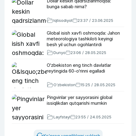
Dollar keskin qadrsizlanmoqda:
bunga sabab nima?
Iqtisodiyot
23:37 / 23.06.2025
Global isish xavfi oshmoqda: Jahon
meteorologiya tashkiloti keyingi
besh yil uchun ogohlantirdi
Dunyo
23:06 / 28.05.2025
O‘zbekiston eng tinch davlatlar
reytingida 60-o‘rinni egalladi
O‘zbekiston
15:25 / 28.05.2025
Pingvinlar yer sayyorasini global
issiqlikdan qutqarishi mumkin
Layfstayl
23:55 / 24.05.2025
Ko'proq yangiliklarni yuklash