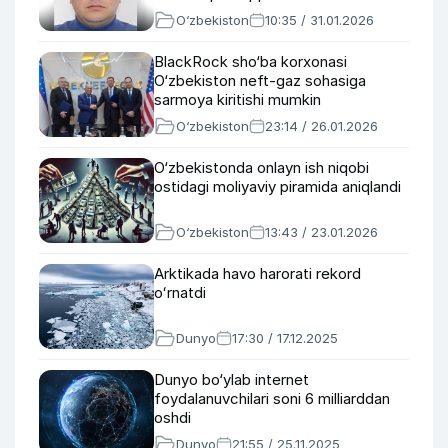
O‘zbekiston
10:35 / 31.01.2026
BlackRock sho‘ba korxonasi
O‘zbekiston neft-gaz sohasiga
sarmoya kiritishi mumkin
O‘zbekiston
23:14 / 26.01.2026
O‘zbekistonda onlayn ish niqobi
ostidagi moliyaviy piramida aniqlandi
O‘zbekiston
13:43 / 23.01.2026
Arktikada havo harorati rekord
oʻrnatdi
Dunyo
17:30 / 17.12.2025
Dunyo bo‘ylab internet
foydalanuvchilari soni 6 milliarddan
oshdi
Dunyo
21:55 / 25.11.2025