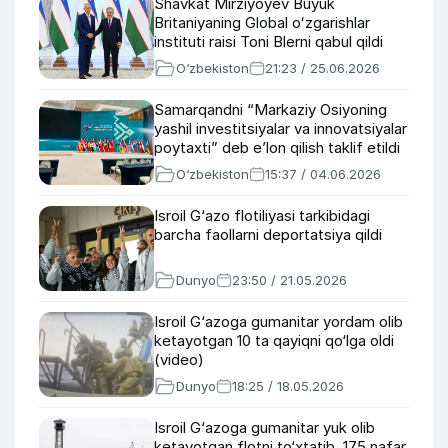
Shavkat Mirziyoyev Buyuk
Britaniyaning Global oʻzgarishlar
instituti raisi Toni Blerni qabul qildi
O‘zbekiston
21:23 / 25.06.2026
Samarqandni “Markaziy Osiyoning
yashil investitsiyalar va innovatsiyalar
poytaxti” deb eʼlon qilish taklif etildi
O‘zbekiston
15:37 / 04.06.2026
Isroil G‘azo flotiliyasi tarkibidagi
barcha faollarni deportatsiya qildi
Dunyo
23:50 / 21.05.2026
Isroil G‘azoga gumanitar yordam olib
ketayotgan 10 ta qayiqni qo‘lga oldi
(video)
Dunyo
18:25 / 18.05.2026
Isroil G‘azoga gumanitar yuk olib
ketayotgan flotni to‘xtatib, 175 nafar