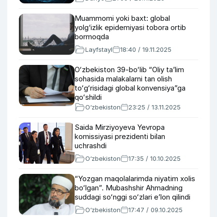
Muammomi yoki baxt: global
yolg‘izlik epidemiyasi tobora ortib
bormoqda
Layfstayl
18:40 / 19.11.2025
Oʻzbekiston 39-boʻlib “Oliy taʼlim
sohasida malakalarni tan olish
toʻgʻrisidagi global konvensiya”ga
qoʻshildi
O‘zbekiston
23:25 / 13.11.2025
Saida Mirziyoyeva Yevropa
komissiyasi prezidenti bilan
uchrashdi
O‘zbekiston
17:35 / 10.10.2025
“Yozgan maqolalarimda niyatim xolis
boʻlgan”. Mubashshir Ahmadning
suddagi soʻnggi soʻzlari eʼlon qilindi
O‘zbekiston
17:47 / 09.10.2025