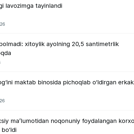
 lavozimga tayinlandi
026
olmadi: xitoylik ayolning 20,5 santimetrlik
oqda
6
g‘ini maktab binosida pichoqlab o‘ldirgan erkak
026
xsiy ma’lumotidan noqonuniy foydalangan korx
bo‘ldi