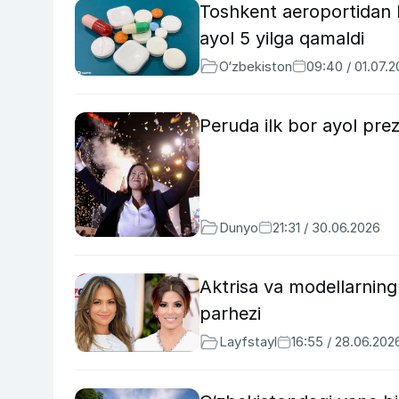
Toshkent aeroportidan ku
ayol 5 yilga qamaldi
O‘zbekiston
09:40 / 01.07.
Peruda ilk bor ayol prez
Dunyo
21:31 / 30.06.2026
Aktrisa va modellarning
parhezi
Layfstayl
16:55 / 28.06.202