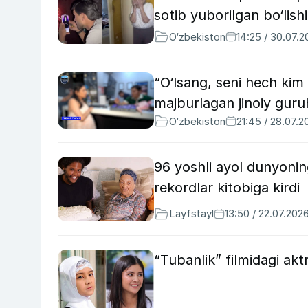
sotib yuborilgan bo‘lis
O‘zbekiston
14:25 / 30.07.
“O‘lsang, seni hech kim
majburlagan jinoiy guru
O‘zbekiston
21:45 / 28.07.2
96 yoshli ayol dunyonin
rekordlar kitobiga kirdi
Layfstayl
13:50 / 22.07.202
“Tubanlik” filmidagi ak