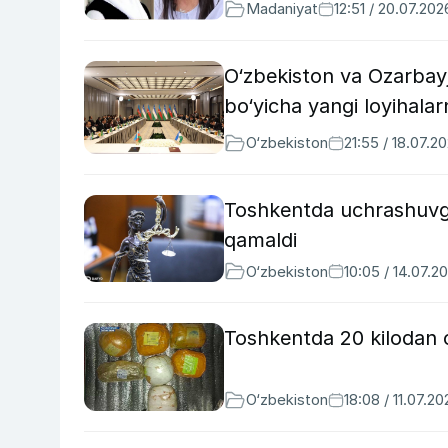
Madaniyat
12:51 / 20.07.202
O‘zbekiston va Ozarbayj
bo‘yicha yangi loyihalar
O‘zbekiston
21:55 / 18.07.2
Toshkentda uchrashuvga
qamaldi
O‘zbekiston
10:05 / 14.07.2
Toshkentda 20 kilodan o
O‘zbekiston
18:08 / 11.07.20