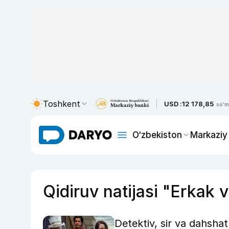
Toshkent
USD :
12 178,85
so'm
O‘zbekiston
Markaziy
Qidiruv natijasi "Erkak 
Detektiv, sir va dahshat