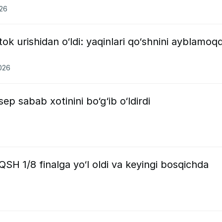
026
 tok urishidan o‘ldi: yaqinlari qo‘shnini ayblamoq
2026
ep sabab xotinini bo‘g‘ib o‘ldirdi
SH 1/8 finalga yo‘l oldi va keyingi bosqichda