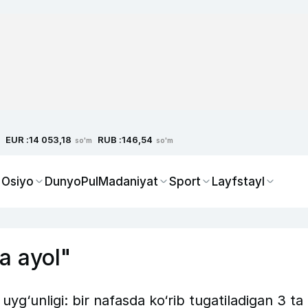
EUR :
RUB :
14 053,18
146,54
so'm
so'm
 Osiyo
Dunyo
Pul
Madaniyat
Sport
Layfstayl
va ayol"
 uyg‘unligi: bir nafasda ko‘rib tugatiladigan 3 ta