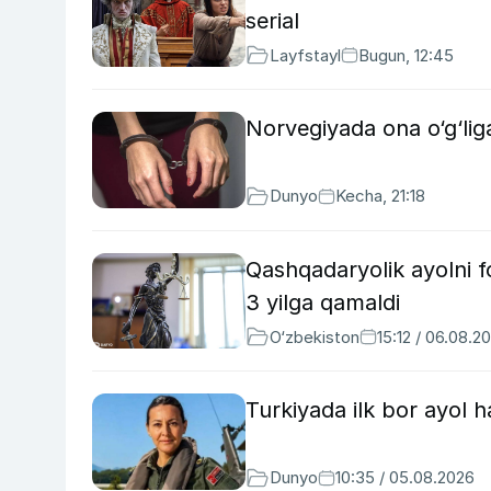
serial
Layfstayl
Bugun, 12:45
Norvegiyada ona o‘g‘lig
Dunyo
Kecha, 21:18
Qashqadaryolik ayolni f
3 yilga qamaldi
O‘zbekiston
15:12 / 06.08.2
Turkiyada ilk bor ayol h
Dunyo
10:35 / 05.08.2026