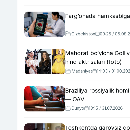
Farg‘onada hamkasbiga s
O‘zbekiston
09:25 / 05.08.
Mahorat bo‘yicha Golliv
hind aktrisalari (foto)
Madaniyat
14:03 / 01.08.20
Braziliya rossiyalik ho
— OAV
Dunyo
13:15 / 31.07.2026
Toshkentda qarovsiz qoldi