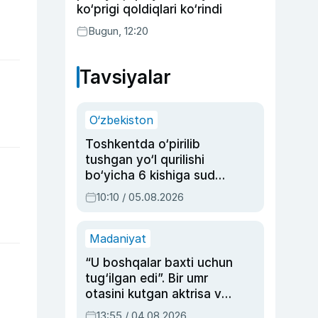
ko‘prigi qoldiqlari ko‘rindi
Bugun, 12:20
Tavsiyalar
O‘zbekiston
Toshkentda o‘pirilib
tushgan yo‘l qurilishi
bo‘yicha 6 kishiga sud
hukmi o‘qildi
10:10 / 05.08.2026
Madaniyat
“U boshqalar baxti uchun
tug‘ilgan edi”. Bir umr
otasini kutgan aktrisa va
dublyaj ustasi Rimma
13:55 / 04.08.2026