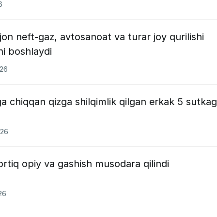
6
on neft-gaz, avtosanoat va turar joy qurilishi
ni boshlaydi
026
 chiqqan qizga shilqimlik qilgan erkak 5 sutka
026
rtiq opiy va gashish musodara qilindi
26