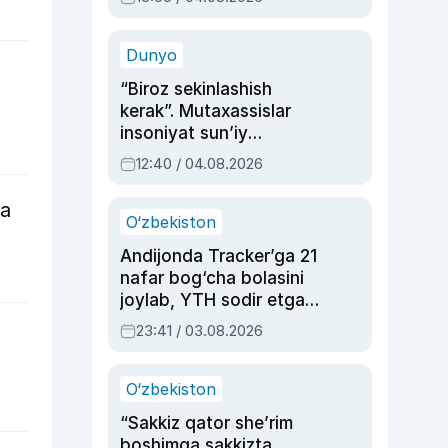
Ahmedovaning
sinovlarga to‘la hayoti
Dunyo
“Biroz sekinlashish
kerak”. Mutaxassislar
insoniyat sun’iy
intellektni boshqara
12:40 / 04.08.2026
olmay qolishidan xavotir
bildirdi
ga
O‘zbekiston
Andijonda Tracker’ga 21
nafar bog‘cha bolasini
joylab, YTH sodir etgan
ayolga sud hukmi o‘qildi
23:41 / 03.08.2026
O‘zbekiston
“Sakkiz qator she’rim
boshimga sakkizta