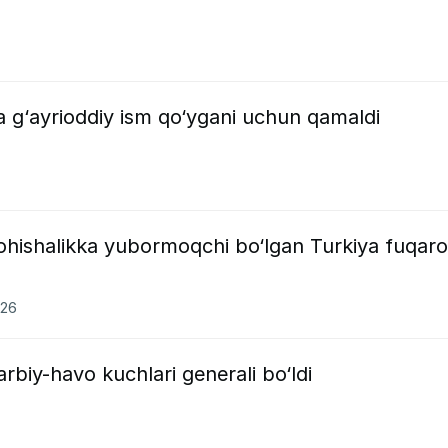
a g‘ayrioddiy ism qo‘ygani uchun qamaldi
ohishalikka yubormoqchi bo‘lgan Turkiya fuqaro
026
arbiy-havo kuchlari generali bo‘ldi