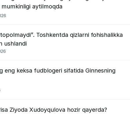
hi mumkinligi aytilmoqda
2026
 topolmaydi”. Toshkentda qizlarni fohishalikka
h ushlandi
026
g eng keksa fudblogeri sifatida Ginnesning
6
trisa Ziyoda Xudoyqulova hozir qayerda?