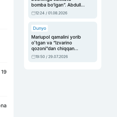
bomba bo‘lgan”. Abdulla
Oripovni siyosiy
12:24 / 01.08.2026
ayblovlardan asrab
qolgan voqea
Dunyo
Mariupol qamalini yorib
oʻtgan va “Izvarino
qozoni”dan chiqqan
qahramon — Ukraina
19:50 / 29.07.2026
armiyasi bosh
qoʻmondoni Drapatiy
 19
haqida
ona