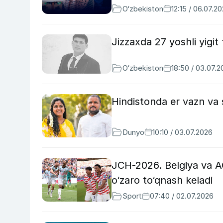
O‘zbekiston
12:15 / 06.07.2
Jizzaxda 27 yoshli yigit
O‘zbekiston
18:50 / 03.07.
Hindistonda er vazn va s
Dunyo
10:10 / 03.07.2026
JCH-2026. Belgiya va AQ
o‘zaro to‘qnash keladi
Sport
07:40 / 02.07.2026