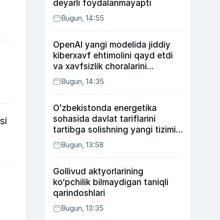
deyarli foydalanmayapti
Bugun, 14:55
OpenAI yangi modelida jiddiy
kiberxavf ehtimolini qayd etdi
va xavfsizlik choralarini
kuchaytirdi
Bugun, 14:35
Oʻzbekistonda energetika
sohasida davlat tariflarini
si
tartibga solishning yangi tizimi
joriy etildi
Bugun, 13:58
Gollivud aktyorlarining
ko‘pchilik bilmaydigan taniqli
qarindoshlari
Bugun, 13:35