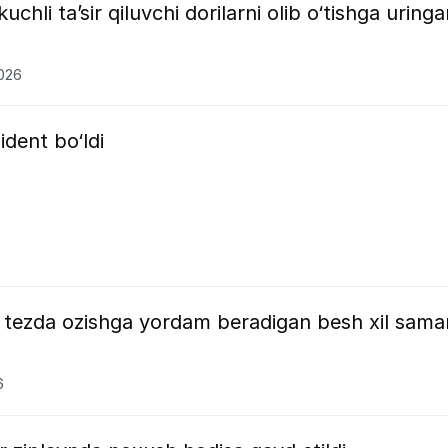
chli ta’sir qiluvchi dorilarni olib o‘tishga uring
2026
ident bo‘ldi
 tezda ozishga yordam beradigan besh xil samar
6