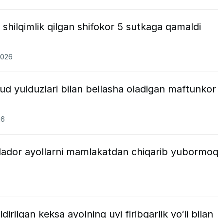
hilqimlik qilgan shifokor 5 sutkaga qamaldi
2026
ud yulduzlari bilan bellasha oladigan maftunkor
26
milador ayollarni mamlakatdan chiqarib yubormo
rilgan keksa ayolning uyi firibgarlik yo‘li bilan