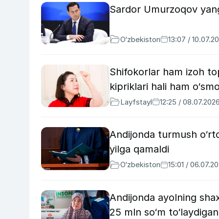
Sardor Umurzoqov yangi
O‘zbekiston
13:07 / 10.07.2
Shifokorlar ham izoh top
kipriklari hali ham o‘sm
Layfstayl
12:25 / 08.07.202
Andijonda turmush o‘rto
yilga qamaldi
O‘zbekiston
15:01 / 06.07.2
Andijonda ayolning sha
25 mln so‘m to‘laydigan 