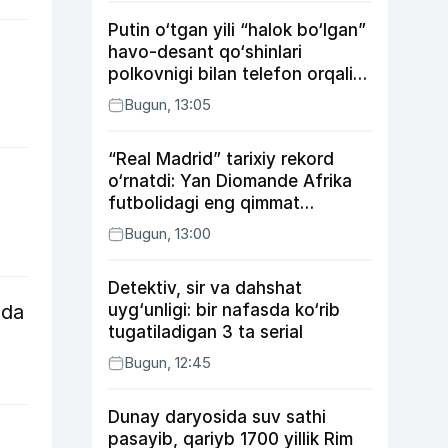
Putin o‘tgan yili “halok bo‘lgan”
havo-desant qo‘shinlari
polkovnigi bilan telefon orqali
suhbatlashdi
Bugun, 13:05
“Real Madrid” tarixiy rekord
o‘rnatdi: Yan Diomande Afrika
futbolidagi eng qimmat
transferga aylandi
Bugun, 13:00
Detektiv, sir va dahshat
qda
uyg‘unligi: bir nafasda ko‘rib
tugatiladigan 3 ta serial
Bugun, 12:45
Dunay daryosida suv sathi
pasayib, qariyb 1700 yillik Rim