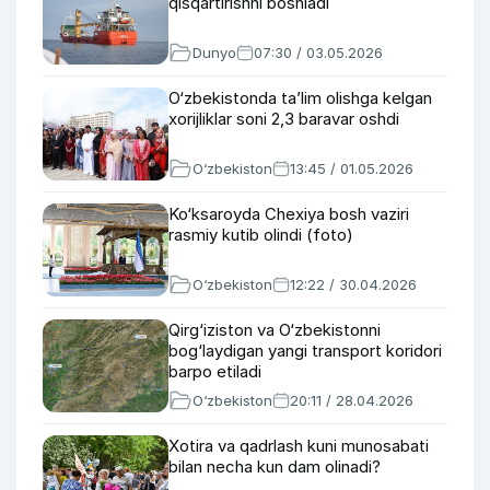
qisqartirishni boshladi
Dunyo
07:30 / 03.05.2026
O‘zbekistonda taʼlim olishga kelgan
xorijliklar soni 2,3 baravar oshdi
O‘zbekiston
13:45 / 01.05.2026
Ko‘ksaroyda Chexiya bosh vaziri
rasmiy kutib olindi (foto)
O‘zbekiston
12:22 / 30.04.2026
Qirg‘iziston va O‘zbekistonni
bog‘laydigan yangi transport koridori
barpo etiladi
O‘zbekiston
20:11 / 28.04.2026
Xotira va qadrlash kuni munosabati
bilan necha kun dam olinadi?