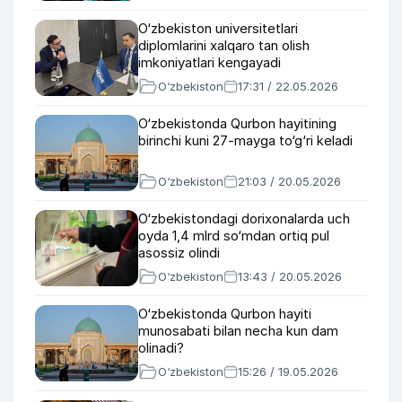
O‘zbekiston universitetlari
diplomlarini xalqaro tan olish
imkoniyatlari kengayadi
O‘zbekiston
17:31 / 22.05.2026
O‘zbekistonda Qurbon hayitining
birinchi kuni 27-mayga to‘g‘ri keladi
O‘zbekiston
21:03 / 20.05.2026
O‘zbekistondagi dorixonalarda uch
oyda 1,4 mlrd so‘mdan ortiq pul
asossiz olindi
O‘zbekiston
13:43 / 20.05.2026
O‘zbekistonda Qurbon hayiti
munosabati bilan necha kun dam
olinadi?
O‘zbekiston
15:26 / 19.05.2026