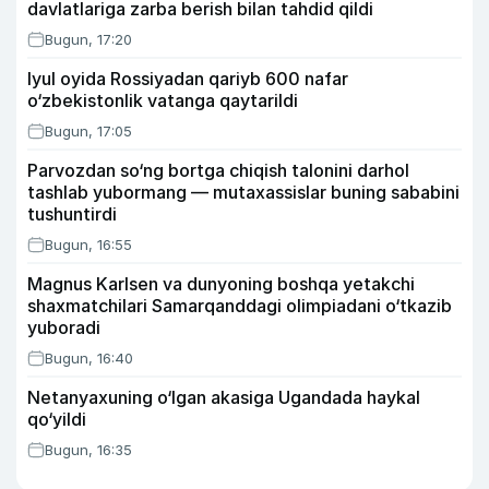
davlatlariga zarba berish bilan tahdid qildi
Bugun, 17:20
Iyul oyida Rossiyadan qariyb 600 nafar
o‘zbekistonlik vatanga qaytarildi
Bugun, 17:05
Parvozdan so‘ng bortga chiqish talonini darhol
tashlab yubormang — mutaxassislar buning sababini
tushuntirdi
Bugun, 16:55
Magnus Karlsen va dunyoning boshqa yetakchi
shaxmatchilari Samarqanddagi olimpiadani o‘tkazib
yuboradi
Bugun, 16:40
Netanyaxuning o‘lgan akasiga Ugandada haykal
qo‘yildi
Bugun, 16:35