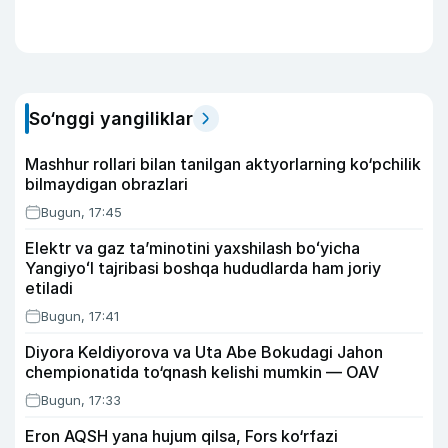
So‘nggi yangiliklar
Mashhur rollari bilan tanilgan aktyorlarning ko‘pchilik
bilmaydigan obrazlari
Bugun, 17:45
Elektr va gaz taʼminotini yaxshilash boʻyicha
Yangiyoʻl tajribasi boshqa hududlarda ham joriy
etiladi
Bugun, 17:41
Diyora Keldiyorova va Uta Abe Bokudagi Jahon
chempionatida to‘qnash kelishi mumkin — OAV
Bugun, 17:33
Eron AQSH yana hujum qilsa, Fors ko‘rfazi