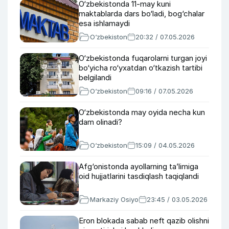
O‘zbekistonda 11-may kuni
maktablarda dars bo‘ladi, bog‘chalar
esa ishlamaydi
O‘zbekiston
20:32 / 07.05.2026
O‘zbekistonda fuqarolarni turgan joyi
bo‘yicha ro‘yxatdan o‘tkazish tartibi
belgilandi
O‘zbekiston
09:16 / 07.05.2026
O‘zbekistonda may oyida necha kun
dam olinadi?
O‘zbekiston
15:09 / 04.05.2026
Afg‘onistonda ayollarning ta’limiga
oid hujjatlarini tasdiqlash taqiqlandi
Markaziy Osiyo
23:45 / 03.05.2026
Eron blokada sabab neft qazib olishni