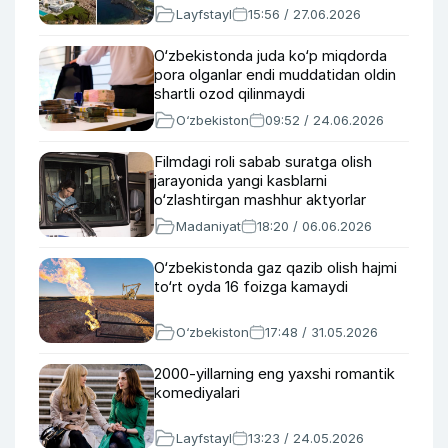
Layfstayl
15:56 / 27.06.2026
O‘zbekistonda juda ko‘p miqdorda
pora olganlar endi muddatidan oldin
shartli ozod qilinmaydi
O‘zbekiston
09:52 / 24.06.2026
Filmdagi roli sabab suratga olish
jarayonida yangi kasblarni
o‘zlashtirgan mashhur aktyorlar
Madaniyat
18:20 / 06.06.2026
O‘zbekistonda gaz qazib olish hajmi
to‘rt oyda 16 foizga kamaydi
O‘zbekiston
17:48 / 31.05.2026
2000-yillarning eng yaxshi romantik
komediyalari
Layfstayl
13:23 / 24.05.2026