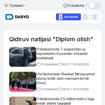
Toshkent
O‘zbekcha
Qidiruv natijasi "Diplom olish"
O‘zbekistonda 7-avgustdan uy
hayvonlarini ro‘yxatdan o‘tkazish
boshlanadi
O‘zbekiston
16:27 / 02.08.2026
Choʻlponotada Shavkat Mirziyoyevni
rasmiy kutib olish marosimi boʻldi
(foto)
O‘zbekiston
14:32 / 30.07.2026
O‘zbekistonda 2,5 million kishi o‘ziga
kredit olishni taqiqladi