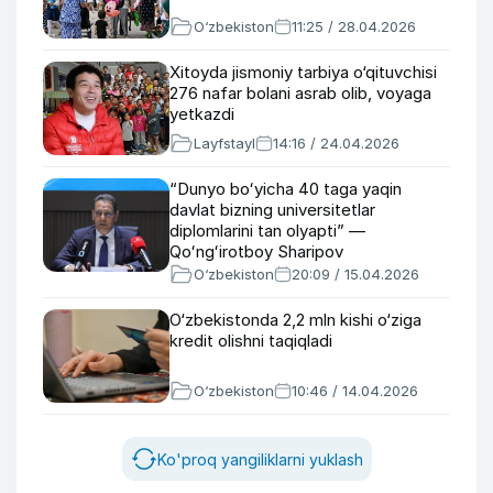
O‘zbekiston
11:25 / 28.04.2026
Xitoyda jismoniy tarbiya o‘qituvchisi
276 nafar bolani asrab olib, voyaga
yetkazdi
Layfstayl
14:16 / 24.04.2026
“Dunyo boʻyicha 40 taga yaqin
davlat bizning universitetlar
diplomlarini tan olyapti” —
Qoʻngʻirotboy Sharipov
O‘zbekiston
20:09 / 15.04.2026
O‘zbekistonda 2,2 mln kishi o‘ziga
kredit olishni taqiqladi
O‘zbekiston
10:46 / 14.04.2026
Ko'proq yangiliklarni yuklash