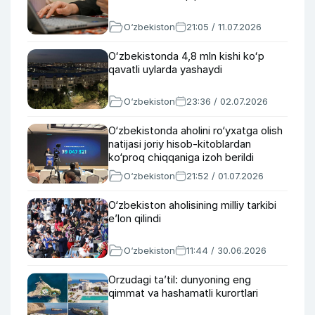
O‘zbekiston
21:05 / 11.07.2026
Oʻzbekistonda 4,8 mln kishi koʻp
qavatli uylarda yashaydi
O‘zbekiston
23:36 / 02.07.2026
O‘zbekistonda aholini ro‘yxatga olish
natijasi joriy hisob-kitoblardan
ko‘proq chiqqaniga izoh berildi
O‘zbekiston
21:52 / 01.07.2026
O‘zbekiston aholisining milliy tarkibi
e’lon qilindi
O‘zbekiston
11:44 / 30.06.2026
Orzudagi taʼtil: dunyoning eng
qimmat va hashamatli kurortlari