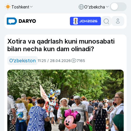
Toshkent
O‘zbekcha
Xotira va qadrlash kuni munosabati
bilan necha kun dam olinadi?
O‘zbekiston
11:25 / 28.04.2026
7165