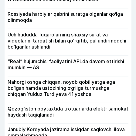
Rossiyada harbiylar qabrini suratga olganlar qo‘lga
olinmoqda
Uch hududda fuqarolarning shaxsiy surat va
videolarini tarqatish bilan qoʻrqitib, pul undirmoqchi
boʻlganlar ushlandi
“Real” hujumchisi faoliyatini APLda davom ettirishi
mumkin — AS
Nahorgi oshga chiqqan, noyob qobiliyatga ega
bo‘lgan hamda ustozining o‘g‘liga turmushga
chiqqan Yulduz Turdiyeva 41 yoshda
Qozog‘iston poytaxtida trotuarlarda elektr samokat
haydash taqiqlanadi
Janubiy Koreyada jazirama issiqdan saqlovchi ilova
ommalashmoqda