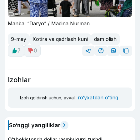
Manba: “Daryo” / Madina Nurman
9-may
Xotira va qadrlash kuni
dam olish
7
0
Izohlar
ro‘yxatdan o‘ting
Izoh qoldirish uchun, avval
So‘nggi yangiliklar
O‘zbekistonda dollar rasmiy kursi tushdi