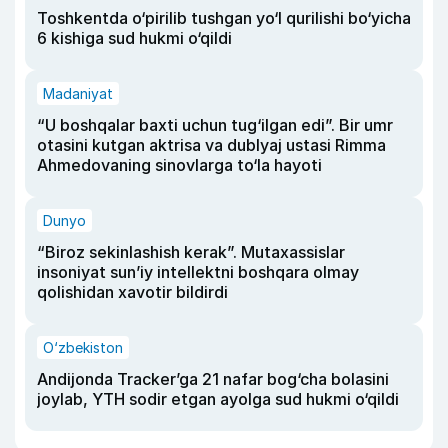
Toshkentda o‘pirilib tushgan yo‘l qurilishi bo‘yicha
6 kishiga sud hukmi o‘qildi
Madaniyat
“U boshqalar baxti uchun tug‘ilgan edi”. Bir umr
otasini kutgan aktrisa va dublyaj ustasi Rimma
Ahmedovaning sinovlarga to‘la hayoti
Dunyo
“Biroz sekinlashish kerak”. Mutaxassislar
insoniyat sun’iy intellektni boshqara olmay
qolishidan xavotir bildirdi
O‘zbekiston
Andijonda Tracker’ga 21 nafar bog‘cha bolasini
joylab, YTH sodir etgan ayolga sud hukmi o‘qildi