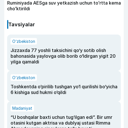
Ruminiyada AESga suv yetkazish uchun toʻrtta kema
choʻktirildi
Tavsiyalar
O‘zbekiston
Jizzaxda 77 yoshli taksichini qo‘y sotib olish
bahonasida yaylovga olib borib o‘ldirgan yigit 20
yilga qamaldi
O‘zbekiston
Toshkentda o‘pirilib tushgan yo‘l qurilishi bo‘yicha
6 kishiga sud hukmi o‘qildi
Madaniyat
“U boshqalar baxti uchun tug‘ilgan edi”. Bir umr
otasini kutgan aktrisa va dublyaj ustasi Rimma