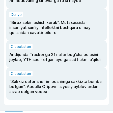
Ahmedovaning sinovlarga to‘la hayoti
Dunyo
“Biroz sekinlashish kerak”. Mutaxassislar
insoniyat sun’iy intellektni boshqara olmay
qolishidan xavotir bildirdi
O‘zbekiston
Andijonda Tracker’ga 21 nafar bog‘cha bolasini
joylab, YTH sodir etgan ayolga sud hukmi o‘qildi
O‘zbekiston
“Sakkiz qator she’rim boshimga sakkizta bomba
bo‘lgan”. Abdulla Oripovni siyosiy ayblovlardan
asrab qolgan voqea