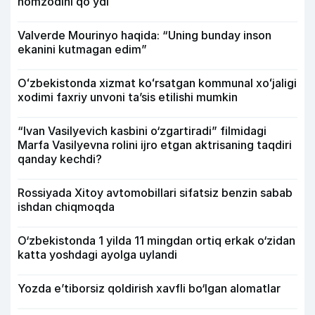
nomzodini qoʻydi
Valverde Mourinyo haqida: “Uning bunday inson
ekanini kutmagan edim”
Oʻzbekistonda xizmat koʻrsatgan kommunal xoʻjaligi
xodimi faxriy unvoni taʼsis etilishi mumkin
“Ivan Vasilyevich kasbini o‘zgartiradi” filmidagi
Marfa Vasilyevna rolini ijro etgan aktrisaning taqdiri
qanday kechdi?
Rossiyada Xitoy avtomobillari sifatsiz benzin sabab
ishdan chiqmoqda
O‘zbekistonda 1 yilda 11 mingdan ortiq erkak o‘zidan
katta yoshdagi ayolga uylandi
Yozda e’tiborsiz qoldirish xavfli bo‘lgan alomatlar