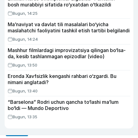
bosh murabbiyi sifatida ro‘yxatdan o‘tkazildi
Bugun, 14:25
Ma’naviyat va davlat tili masalalari bo‘yicha
maslahatchi faoliyatini tashkil etish tartibi belgilandi
Bugun, 14:24
Mashhur filmlardagi improvizatsiya qilingan bo‘lsa-
da, kesib tashlanmagan epizodlar (video)
Bugun, 13:50
Eronda Xavfsizlik kengashi rahbari o‘zgardi. Bu
nimani anglatadi?
Bugun, 13:40
“Barselona” Rodri uchun qancha to‘lashi ma’lum
bo‘ldi — Mundo Deportivo
Bugun, 13:35