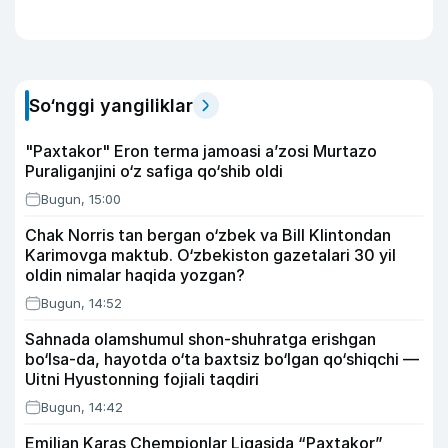
So‘nggi yangiliklar
"Paxtakor" Eron terma jamoasi a’zosi Murtazo
Puraliganjini o‘z safiga qo‘shib oldi
Bugun, 15:00
Chak Norris tan bergan o‘zbek va Bill Klintondan
Karimovga maktub. O‘zbekiston gazetalari 30 yil
oldin nimalar haqida yozgan?
Bugun, 14:52
Sahnada olamshumul shon-shuhratga erishgan
bo‘lsa-da, hayotda o‘ta baxtsiz bo‘lgan qo‘shiqchi —
Uitni Hyustonning fojiali taqdiri
Bugun, 14:42
Emilian Karas Chempionlar Ligasida “Paxtakor”