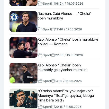
Sport
08:54 / 18.05.2026
Rasman. Xabi Alonso — “Chelsi”
bosh murabbiyi
Sport
13:46 / 17.05.2026
Xabi Alonso “Chelsi” bosh murabbiyi
bo‘ladi — Romano
Sport
22:36 / 16.05.2026
Xabi Alonso “Chelsi” bosh
murabbiyiga aylanishi mumkin
Sport
14:10 / 16.05.2026
“O‘tmish odami”mi yoki najotkor?
Mourinyo “Real”ga qaytsa, klubga
nima bera oladi?
Sport
20:15 / 11.05.2026