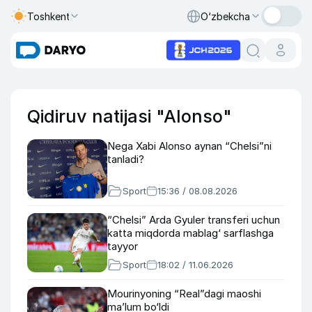
Toshkent
O‘zbekcha
Qidiruv natijasi "Alonso"
Nega Xabi Alonso aynan “Chelsi”ni
tanladi?
Sport
15:36 / 08.08.2026
“Chelsi” Arda Gyuler transferi uchun
katta miqdorda mablag‘ sarflashga
tayyor
Sport
18:02 / 11.06.2026
Mourinyoning “Real”dagi maoshi
ma’lum bo‘ldi