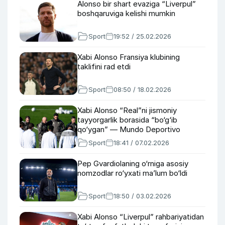
Alonso bir shart evaziga “Liverpul”
boshqaruviga kelishi mumkin
Sport
19:52 / 25.02.2026
Xabi Alonso Fransiya klubining
taklifini rad etdi
Sport
08:50 / 18.02.2026
Xabi Alonso “Real”ni jismoniy
tayyorgarlik borasida “bo‘g‘ib
qo‘ygan” — Mundo Deportivo
Sport
18:41 / 07.02.2026
Pep Gvardiolaning o‘rniga asosiy
nomzodlar ro‘yxati ma’lum bo‘ldi
Sport
18:50 / 03.02.2026
Xabi Alonso “Liverpul” rahbariyatidan