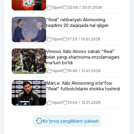
Sport
22:00 / 20.01.2026
“Real” rahbariyati Alonsoning
taqdirini 20 daqiqada hal qilgan
Sport
17:23 / 13.01.2026
Vinisius Xabi Alonso sabab “Real”
bilan yangi shartnoma imzolamagani
ma’lum bo‘ldi
Sport
15:45 / 13.01.2026
Marca: Xabi Alonsoning isteʼfosi
“Real” futbolchilarini shokka tushirdi
Sport
13:54 / 13.01.2026
Ko'proq yangiliklarni yuklash