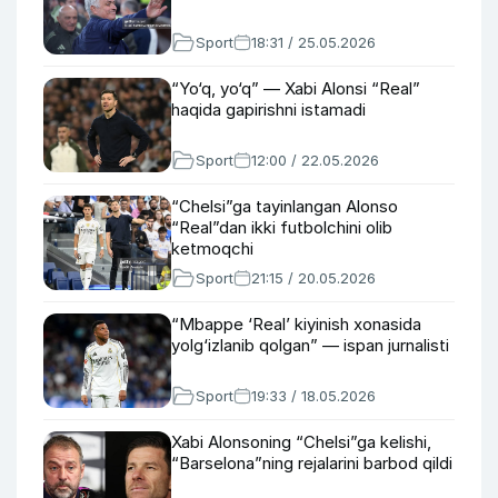
Sport
18:31 / 25.05.2026
“Yo‘q, yo‘q” — Xabi Alonsi “Real”
haqida gapirishni istamadi
Sport
12:00 / 22.05.2026
“Chelsi”ga tayinlangan Alonso
“Real”dan ikki futbolchini olib
ketmoqchi
Sport
21:15 / 20.05.2026
“Mbappe ‘Real’ kiyinish xonasida
yolg‘izlanib qolgan” — ispan jurnalisti
Sport
19:33 / 18.05.2026
Xabi Alonsoning “Chelsi”ga kelishi,
“Barselona”ning rejalarini barbod qildi