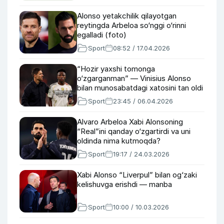
Alonso yetakchilik qilayotgan
reytingda Arbeloa so‘nggi o‘rinni
egalladi (foto)
Sport
08:52 / 17.04.2026
“Hozir yaxshi tomonga
o‘zgarganman” — Vinisius Alonso
bilan munosabatdagi xatosini tan oldi
Sport
23:45 / 06.04.2026
Alvaro Arbeloa Xabi Alonsoning
“Real”ini qanday o‘zgartirdi va uni
oldinda nima kutmoqda?
Sport
19:17 / 24.03.2026
Xabi Alonso “Liverpul” bilan og‘zaki
kelishuvga erishdi — manba
Sport
10:00 / 10.03.2026