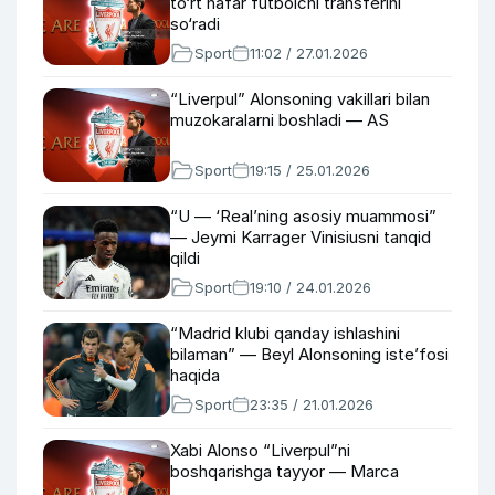
to‘rt nafar futbolchi transferini
so‘radi
Sport
11:02 / 27.01.2026
“Liverpul” Alonsoning vakillari bilan
muzokaralarni boshladi — AS
Sport
19:15 / 25.01.2026
“U — ‘Real’ning asosiy muammosi”
— Jeymi Karrager Vinisiusni tanqid
qildi
Sport
19:10 / 24.01.2026
“Madrid klubi qanday ishlashini
bilaman” — Beyl Alonsoning iste’fosi
haqida
Sport
23:35 / 21.01.2026
Xabi Alonso “Liverpul”ni
boshqarishga tayyor — Marca