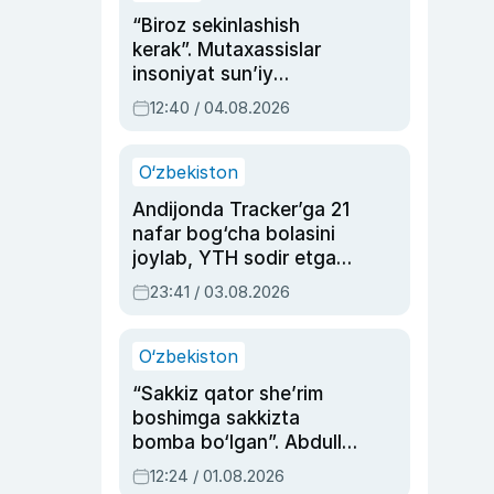
“Biroz sekinlashish
kerak”. Mutaxassislar
insoniyat sun’iy
intellektni boshqara
12:40 / 04.08.2026
olmay qolishidan xavotir
bildirdi
O‘zbekiston
Andijonda Tracker’ga 21
nafar bog‘cha bolasini
joylab, YTH sodir etgan
ayolga sud hukmi o‘qildi
23:41 / 03.08.2026
O‘zbekiston
“Sakkiz qator she’rim
boshimga sakkizta
bomba bo‘lgan”. Abdulla
Oripovni siyosiy
12:24 / 01.08.2026
ayblovlardan asrab