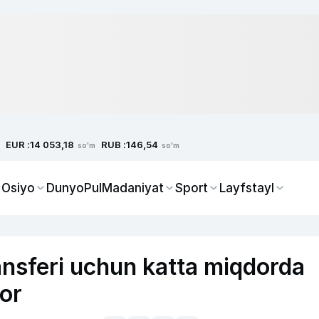
EUR :
RUB :
14 053,18
146,54
so'm
so'm
 Osiyo
Dunyo
Pul
Madaniyat
Sport
Layfstayl
ansferi uchun katta miqdorda
or