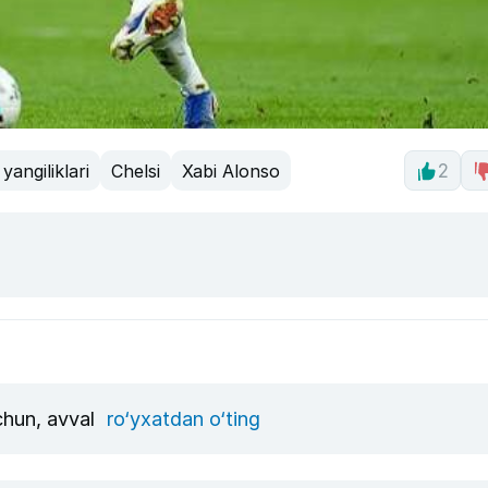
yangiliklari
Chelsi
Xabi Alonso
2
uchun, avval
ro‘yxatdan o‘ting