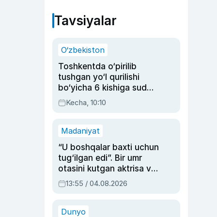
Tavsiyalar
O‘zbekiston
Toshkentda o‘pirilib
tushgan yo‘l qurilishi
bo‘yicha 6 kishiga sud
hukmi o‘qildi
Kecha, 10:10
Madaniyat
“U boshqalar baxti uchun
tug‘ilgan edi”. Bir umr
otasini kutgan aktrisa va
dublyaj ustasi Rimma
13:55 / 04.08.2026
Ahmedovaning
sinovlarga to‘la hayoti
Dunyo