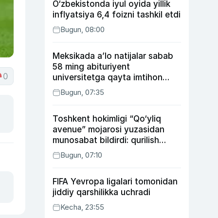
O‘zbekistonda iyul oyida yillik
inflyatsiya 6,4 foizni tashkil etdi
Bugun, 08:00
Meksikada a’lo natijalar sabab
58 ming abituriyent
0
universitetga qayta imtihon
topshiradi
Bugun, 07:35
Toshkent hokimligi “Qo‘yliq
avenue” mojarosi yuzasidan
munosabat bildirdi: qurilish
ishlarining 53 foizi yakunlangan
Bugun, 07:10
FIFA Yevropa ligalari tomonidan
jiddiy qarshilikka uchradi
Kecha, 23:55