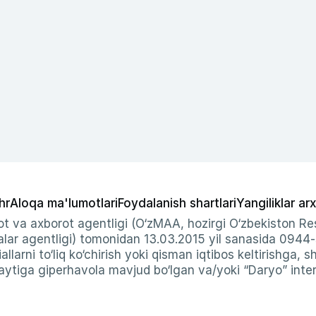
hr
Aloqa ma'lumotlari
Foydalanish shartlari
Yangiliklar arx
t va axborot agentligi (O‘zMAA, hozirgi O‘zbekiston Res
ar agentligi) tomonidan 13.03.2015 yil sanasida 0944
allarni to‘liq ko‘chirish yoki qisman iqtibos keltirishga, 
ytiga giperhavola mavjud bo‘lgan va/yoki “Daryo” intern