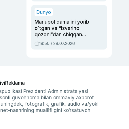
qolgan voqea
Dunyo
Mariupol qamalini yorib
oʻtgan va “Izvarino
qozoni”dan chiqqan
qahramon — Ukraina
19:50 / 29.07.2026
armiyasi bosh
qoʻmondoni Drapatiy
haqida
ivi
Reklama
publikasi Prezidenti Administratsiyasi
-sonli guvohnoma bilan ommaviy axborot
shuningdek, fotografik, grafik, audio va/yoki
et-nashrining muallifligini ko‘rsatuvchi