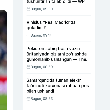
tushuntirish talab qildi — WP
Bugun, 09:30
Vinisius “Real Madrid”da
qoladimi?
Bugun, 09:14
Pokiston sobiq bosh vaziri
Britaniyada qizlarni zo‘rlashda
gumonlanib ushlangan — The
Guardian
Bugun, 08:59
Samarqandda tuman elektr
ta’minoti korxonasi rahbari pora
bilan ushlandi
Bugun, 08:53