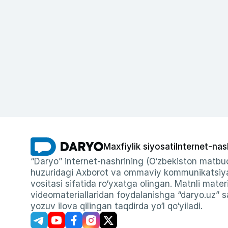
Maxfiylik siyosati
Internet-nas
“Daryo” internet-nashrining (O‘zbekiston matbuo
huzuridagi Axborot va ommaviy kommunikatsiyal
vositasi sifatida ro‘yxatga olingan. Matnli materi
videomateriallaridan foydalanishga “daryo.uz” sa
yozuv ilova qilingan taqdirda yo‘l qo‘yiladi.