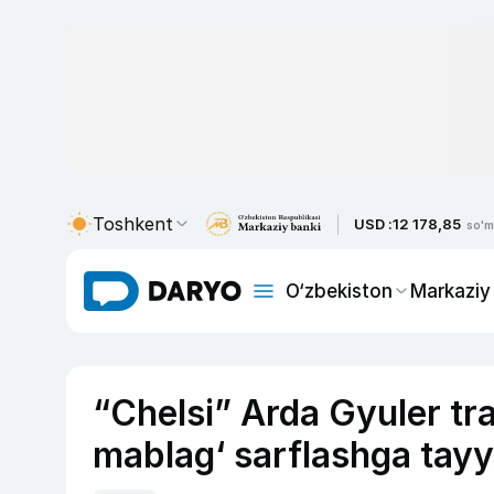
Toshkent
USD :
12 178,85
so'm
O‘zbekiston
Markaziy
“Chelsi” Arda Gyuler tr
mablag‘ sarflashga tayy