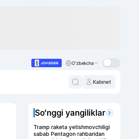
O‘zbekcha
Kabinet
So‘nggi yangiliklar
Tramp raketa yetishmovchiligi
sabab Pentagon rahbaridan