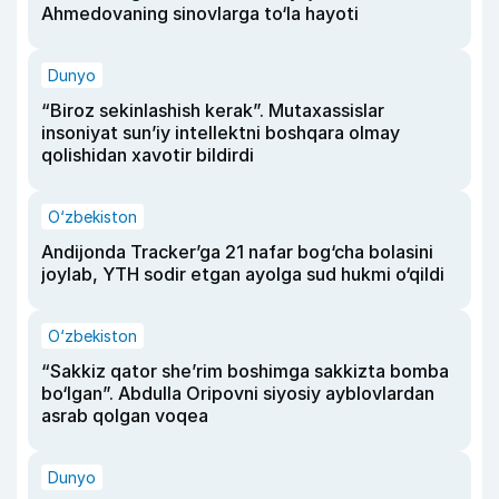
Ahmedovaning sinovlarga to‘la hayoti
Dunyo
“Biroz sekinlashish kerak”. Mutaxassislar
insoniyat sun’iy intellektni boshqara olmay
qolishidan xavotir bildirdi
O‘zbekiston
Andijonda Tracker’ga 21 nafar bog‘cha bolasini
joylab, YTH sodir etgan ayolga sud hukmi o‘qildi
O‘zbekiston
“Sakkiz qator she’rim boshimga sakkizta bomba
bo‘lgan”. Abdulla Oripovni siyosiy ayblovlardan
asrab qolgan voqea
Dunyo