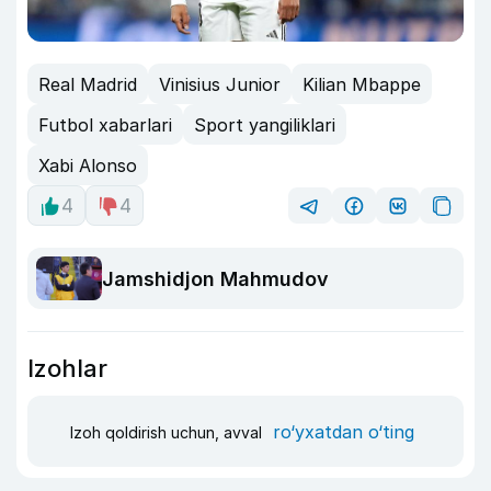
Real Madrid
Vinisius Junior
Kilian Mbappe
Futbol xabarlari
Sport yangiliklari
Xabi Alonso
4
4
Jamshidjon Mahmudov
Izohlar
ro‘yxatdan o‘ting
Izoh qoldirish uchun, avval