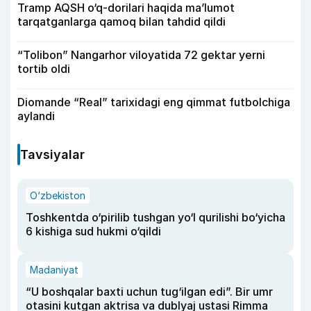
Tramp AQSH o‘q-dorilari haqida ma’lumot
tarqatganlarga qamoq bilan tahdid qildi
“Tolibon” Nangarhor viloyatida 72 gektar yerni
tortib oldi
Diomande “Real” tarixidagi eng qimmat futbolchiga
aylandi
Tavsiyalar
O‘zbekiston
Toshkentda o‘pirilib tushgan yo‘l qurilishi bo‘yicha
6 kishiga sud hukmi o‘qildi
Madaniyat
“U boshqalar baxti uchun tug‘ilgan edi”. Bir umr
otasini kutgan aktrisa va dublyaj ustasi Rimma