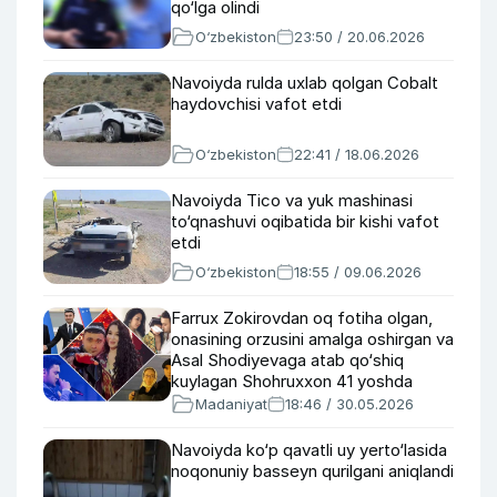
qo‘lga olindi
O‘zbekiston
23:50 / 20.06.2026
Navoiyda rulda uxlab qolgan Cobalt
haydovchisi vafot etdi
O‘zbekiston
22:41 / 18.06.2026
Navoiyda Tico va yuk mashinasi
to‘qnashuvi oqibatida bir kishi vafot
etdi
O‘zbekiston
18:55 / 09.06.2026
Farrux Zokirovdan oq fotiha olgan,
onasining orzusini amalga oshirgan va
Asal Shodiyevaga atab qo‘shiq
kuylagan Shohruxxon 41 yoshda
Madaniyat
18:46 / 30.05.2026
Navoiyda ko‘p qavatli uy yerto‘lasida
noqonuniy basseyn qurilgani aniqlandi