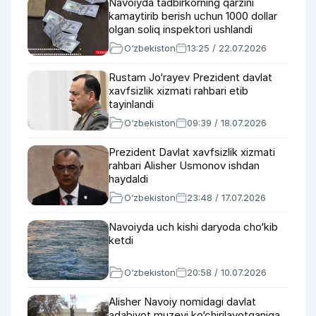
Navoiyda tadbirkorning qarzini
kamaytirib berish uchun 1000 dollar
olgan soliq inspektori ushlandi
O‘zbekiston
13:25 / 22.07.2026
Rustam Jo‘rayev Prezident davlat
xavfsizlik xizmati rahbari etib
tayinlandi
O‘zbekiston
09:39 / 18.07.2026
Prezident Davlat xavfsizlik xizmati
rahbari Alisher Usmonov ishdan
haydaldi
O‘zbekiston
23:48 / 17.07.2026
Navoiyda uch kishi daryoda cho‘kib
ketdi
O‘zbekiston
20:58 / 10.07.2026
Alisher Navoiy nomidagi davlat
adabiyot muzeyi ko‘chirilayotganiga