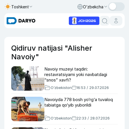
Toshkent
O‘zbekcha
Qidiruv natijasi "Alisher
Navoiy"
Navoiy muzeyi taqdiri:
restavratsiyami yoki navbatdagi
“snos” xavfi?
O‘zbekiston
16:53 / 29.07.2026
Navoiyda 778 bosh yo‘rg‘a tuvaloq
tabiatga qo‘yib yuborildi
O‘zbekiston
22:33 / 28.07.2026