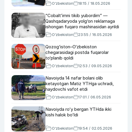
O‘zbekiston
18:15 / 18.05.2026
“Cobalt’imni tikib yubordim” —
Qashqadaryoda yolg‘on reklamaga
ishongan fuqaro mashinasidan ayrildi
O‘zbekiston
23:55 / 16.05.2026
Qozog‘iston–O‘zbekiston
chegarasidagi postda fuqarolar
to‘planib qoldi
O‘zbekiston
12:53 / 09.05.2026
Navoiyda 14 nafar bolani olib
ketayotgan Matiz YTHga uchradi,
haydovchi vafot etdi
O‘zbekiston
17:01 / 06.05.2026
Navoiyda roʻy bergan YTHda ikki
kishi halok boʻldi
O‘zbekiston
19:54 / 02.05.2026