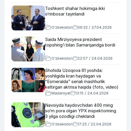
Toshkent shahar hokimiga ikki
o‘rinbosar tayinlandi
O‘zbekiston
09:32 / 27.04.2026
Saida Mirziyoyeva prezident
topshirig‘i bilan Samarqandga bordi
O‘zbekiston
22:57 / 24.04.2026
Shohida Uzoqova 61 yoshda:
yoshligida kran haydagan va
“Esmeralda” seriali mashhurlik
keltirgan aktrisa haqida (foto, video)
Madaniyat
13:15 / 24.04.2026
Navoiyda haydovchidan 400 ming
so‘m pora olgan YPX inspektorining
3 yilga ozodligi cheklandi
O‘zbekiston
17:25 / 22.04.2026