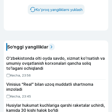
Ko'proq yangiliklarni yuklash
So‘nggi yangiliklar
Oʻzbekistonda olti oyda savdo, xizmat koʻrsatish va
umumiy ovqatlanish korxonalari qancha soliq
toʻlagani ochiqlandi
Kecha, 23:56
Vinisius “Real” bilan uzoq muddatli shartnoma
imzoladi
Kecha, 23:45
Husiylar hukumat kuchlariga qarshi raketalar uchirdi,
kamida 30 kishi halok bo‘ldi