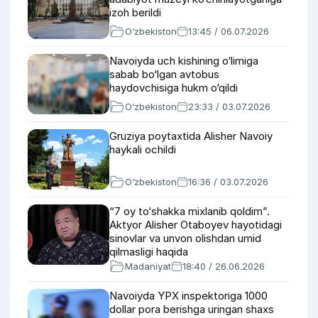
izoh berildi
O‘zbekiston
13:45 / 06.07.2026
Navoiyda uch kishining o‘limiga
sabab bo‘lgan avtobus
haydovchisiga hukm o‘qildi
O‘zbekiston
23:33 / 03.07.2026
Gruziya poytaxtida Alisher Navoiy
haykali ochildi
O‘zbekiston
16:36 / 03.07.2026
“7 oy to‘shakka mixlanib qoldim”.
Aktyor Alisher Otaboyev hayotidagi
sinovlar va unvon olishdan umid
qilmasligi haqida
Madaniyat
18:40 / 26.06.2026
Navoiyda YPX inspektoriga 1000
dollar pora berishga uringan shaxs