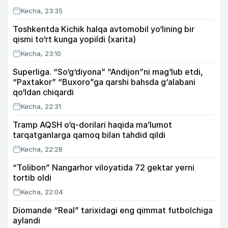
Kecha, 23:35
Toshkentda Kichik halqa avtomobil yo‘lining bir
qismi to‘rt kunga yopildi (xarita)
Kecha, 23:10
Superliga. “So‘g‘diyona” “Andijon”ni mag‘lub etdi,
“Paxtakor” “Buxoro”ga qarshi bahsda g‘alabani
qo‘ldan chiqardi
Kecha, 22:31
Tramp AQSH o‘q-dorilari haqida ma’lumot
tarqatganlarga qamoq bilan tahdid qildi
Kecha, 22:28
“Tolibon” Nangarhor viloyatida 72 gektar yerni
tortib oldi
Kecha, 22:04
Diomande “Real” tarixidagi eng qimmat futbolchiga
aylandi