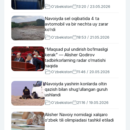
O‘zbekiston
13:20 / 23.05.2026
Navoiyda sel oqibatida 4 ta
avtomobil va bir nechta uy zarar
ko‘rdi
O‘zbekiston
18:53 / 21.05.2026
“Maqsad pul undirish bo‘lmasligi
kerak” — Alisher Qodirov
tadbirkorlarning radar o‘rnatishi
haqida
O‘zbekiston
11:46 / 20.05.2026
Navoiyda yashirin konlarda oltin
qazish bilan shug‘ullangan guruh
ushlandi
O‘zbekiston
21:16 / 19.05.2026
Alisher Navoiy nomidagi xalqaro
o‘zbek tili olimpiadasi tashkil etiladi