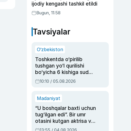
ijodiy kengashi tashkil etildi
Bugun, 11:58
Tavsiyalar
O‘zbekiston
Toshkentda o‘pirilib
tushgan yo‘l qurilishi
bo‘yicha 6 kishiga sud
hukmi o‘qildi
10:10 / 05.08.2026
Madaniyat
“U boshqalar baxti uchun
tug‘ilgan edi”. Bir umr
otasini kutgan aktrisa va
dublyaj ustasi Rimma
13:55 / 04.08.2026