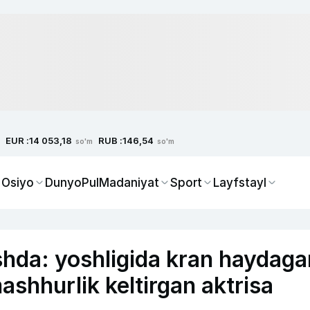
EUR :
RUB :
14 053,18
146,54
so'm
so'm
 Osiyo
Dunyo
Pul
Madaniyat
Sport
Layfstayl
hda: yoshligida kran haydaga
ashhurlik keltirgan aktrisa