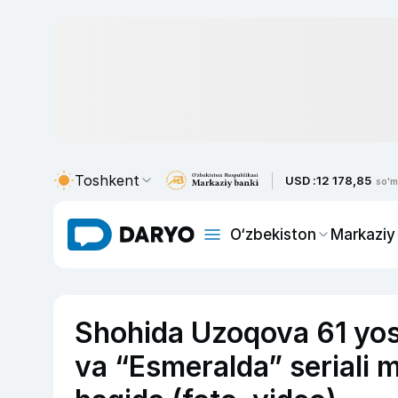
Toshkent
USD :
12 178,85
so'm
O‘zbekiston
Markaziy
Shohida Uzoqova 61 yos
va “Esmeralda” seriali m