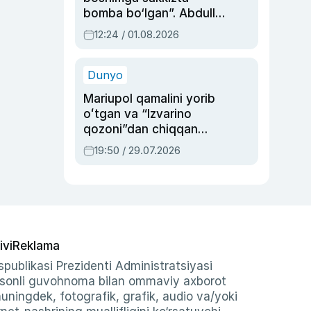
bomba bo‘lgan”. Abdulla
Oripovni siyosiy
12:24 / 01.08.2026
ayblovlardan asrab
qolgan voqea
Dunyo
Mariupol qamalini yorib
oʻtgan va “Izvarino
qozoni”dan chiqqan
qahramon — Ukraina
19:50 / 29.07.2026
armiyasi bosh
qoʻmondoni Drapatiy
haqida
ivi
Reklama
publikasi Prezidenti Administratsiyasi
-sonli guvohnoma bilan ommaviy axborot
shuningdek, fotografik, grafik, audio va/yoki