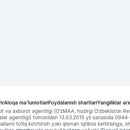
hr
Aloqa ma'lumotlari
Foydalanish shartlari
Yangiliklar arx
t va axborot agentligi (O‘zMAA, hozirgi O‘zbekiston Res
ar agentligi) tomonidan 13.03.2015 yil sanasida 0944
allarni to‘liq ko‘chirish yoki qisman iqtibos keltirishga, 