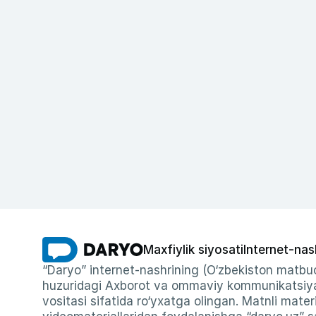
Maxfiylik siyosati
Internet-nas
“Daryo” internet-nashrining (O‘zbekiston matbuo
huzuridagi Axborot va ommaviy kommunikatsiyal
vositasi sifatida ro‘yxatga olingan. Matnli materi