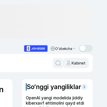
O‘zbekcha
Kabinet
So‘nggi yangiliklar
n
OpenAI yangi modelida jiddiy
kiberxavf ehtimolini qayd etdi