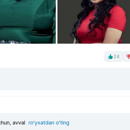
24
uchun, avval
ro‘yxatdan o‘ting