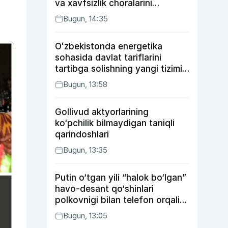
va xavfsizlik choralarini
kuchaytirdi
Bugun, 14:35
Oʻzbekistonda energetika
sohasida davlat tariflarini
tartibga solishning yangi tizimi
joriy etildi
Bugun, 13:58
Gollivud aktyorlarining
ko‘pchilik bilmaydigan taniqli
qarindoshlari
Bugun, 13:35
Putin o‘tgan yili “halok bo‘lgan”
havo-desant qo‘shinlari
polkovnigi bilan telefon orqali
suhbatlashdi
Bugun, 13:05