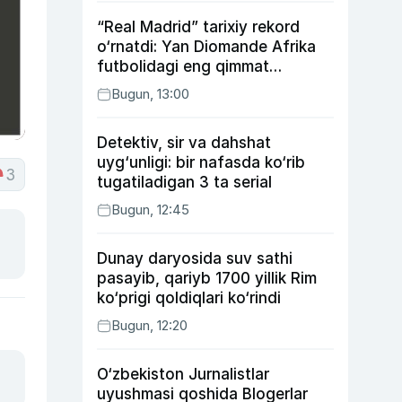
“Real Madrid” tarixiy rekord
o‘rnatdi: Yan Diomande Afrika
futbolidagi eng qimmat
transferga aylandi
Bugun, 13:00
Detektiv, sir va dahshat
uyg‘unligi: bir nafasda ko‘rib
3
tugatiladigan 3 ta serial
Bugun, 12:45
Dunay daryosida suv sathi
pasayib, qariyb 1700 yillik Rim
ko‘prigi qoldiqlari ko‘rindi
Bugun, 12:20
O‘zbekiston Jurnalistlar
uyushmasi qoshida Blogerlar