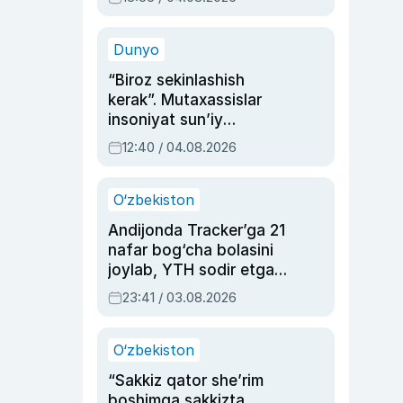
Ahmedovaning
sinovlarga to‘la hayoti
Dunyo
“Biroz sekinlashish
kerak”. Mutaxassislar
insoniyat sun’iy
intellektni boshqara
12:40 / 04.08.2026
olmay qolishidan xavotir
bildirdi
O‘zbekiston
Andijonda Tracker’ga 21
nafar bog‘cha bolasini
joylab, YTH sodir etgan
ayolga sud hukmi o‘qildi
23:41 / 03.08.2026
O‘zbekiston
“Sakkiz qator she’rim
boshimga sakkizta