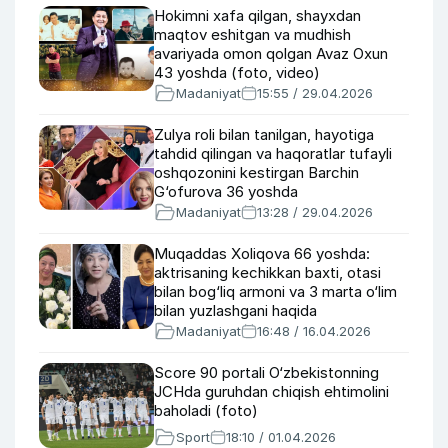
Hokimni xafa qilgan, shayxdan
maqtov eshitgan va mudhish
avariyada omon qolgan Avaz Oxun
43 yoshda (foto, video)
Madaniyat
15:55 / 29.04.2026
Zulya roli bilan tanilgan, hayotiga
tahdid qilingan va haqoratlar tufayli
oshqozonini kestirgan Barchin
G‘ofurova 36 yoshda
Madaniyat
13:28 / 29.04.2026
Muqaddas Xoliqova 66 yoshda:
aktrisaning kechikkan baxti, otasi
bilan bog‘liq armoni va 3 marta o‘lim
bilan yuzlashgani haqida
Madaniyat
16:48 / 16.04.2026
Score 90 portali O‘zbekistonning
JCHda guruhdan chiqish ehtimolini
baholadi (foto)
Sport
18:10 / 01.04.2026