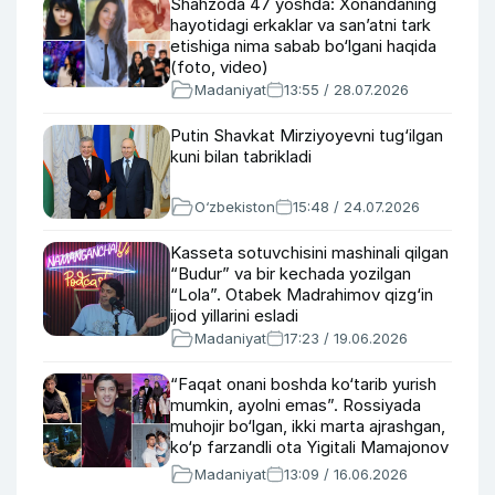
Shahzoda 47 yoshda: Xonandaning
hayotidagi erkaklar va san’atni tark
etishiga nima sabab bo‘lgani haqida
(foto, video)
Madaniyat
13:55 / 28.07.2026
Putin Shavkat Mirziyoyevni tug‘ilgan
kuni bilan tabrikladi
O‘zbekiston
15:48 / 24.07.2026
Kasseta sotuvchisini mashinali qilgan
“Budur” va bir kechada yozilgan
“Lola”. Otabek Madrahimov qizg‘in
ijod yillarini esladi
Madaniyat
17:23 / 19.06.2026
“Faqat onani boshda ko‘tarib yurish
mumkin, ayolni emas”. Rossiyada
muhojir bo‘lgan, ikki marta ajrashgan,
ko‘p farzandli ota Yigitali Mamajonov
36 yoshda (foto, video)
Madaniyat
13:09 / 16.06.2026