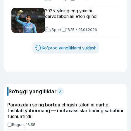
2025-yilning eng yaxshi
darvozabonlari e’lon qilindi
Sport
16:15 / 01.01.2026
Ko'proq yangiliklarni yuklash
So‘nggi yangiliklar
Parvozdan so‘ng bortga chiqish talonini darhol
tashlab yubormang — mutaxassislar buning sababini
tushuntirdi
Bugun, 16:55