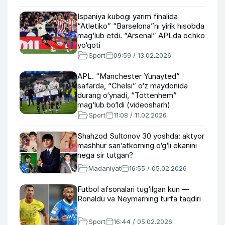
Ispaniya kubogi yarim finalida
“Atletiko” “Barselona”ni yirik hisobda
mag‘lub etdi. “Arsenal” APLda ochko
yo‘qoti
Sport
09:59 / 13.02.2026
APL. “Manchester Yunayted”
safarda, “Chelsi” o‘z maydonida
durang o‘ynadi, “Tottenhem”
mag‘lub bo‘ldi (videosharh)
Sport
11:08 / 11.02.2026
Shahzod Sultonov 30 yoshda: aktyor
mashhur san’atkorning o‘g‘li ekanini
nega sir tutgan?
Madaniyat
16:55 / 05.02.2026
Futbol afsonalari tug‘ilgan kun —
Ronaldu va Neymarning turfa taqdiri
Sport
16:44 / 05.02.2026