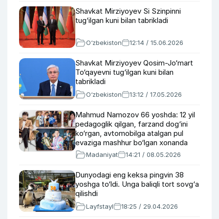
Shavkat Mirziyoyev Si Szinpinni
tug‘ilgan kuni bilan tabrikladi
O‘zbekiston
12:14 / 15.06.2026
Shavkat Mirziyoyev Qosim-Jo‘mart
To‘qayevni tug‘ilgan kuni bilan
tabrikladi
O‘zbekiston
13:12 / 17.05.2026
Mahmud Namozov 66 yoshda: 12 yil
pedagoglik qilgan, farzand dog‘ini
ko‘rgan, avtomobilga atalgan pul
evaziga mashhur bo‘lgan xonanda
haqida
Madaniyat
14:21 / 08.05.2026
Dunyodagi eng keksa pingvin 38
yoshga to‘ldi. Unga baliqli tort sovg‘a
qilishdi
Layfstayl
18:25 / 29.04.2026