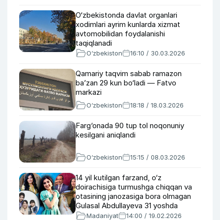
O‘zbekistonda davlat organlari
xodimlari ayrim kunlarda xizmat
avtomobilidan foydalanishi
taqiqlanadi
O‘zbekiston
16:10 / 30.03.2026
Qamariy taqvim sabab ramazon
ba’zan 29 kun bo‘ladi — Fatvo
markazi
O‘zbekiston
18:18 / 18.03.2026
Farg‘onada 90 tup tol noqonuniy
kesilgani aniqlandi
O‘zbekiston
15:15 / 08.03.2026
14 yil kutilgan farzand, o‘z
doirachisiga turmushga chiqqan va
otasining janozasiga bora olmagan
Gulasal Abdullayeva 31 yoshda
Madaniyat
14:00 / 19.02.2026