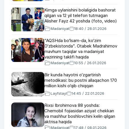
Kimga uylanishini bolaligida bashorat
qilgan va 12 yil telefon tutmagan
Alisher Fayz 42 yoshda (foto, video)
Madaniyat
18:40 / 28.01.2026
“AQSHda bo‘lsam-da, ko‘zim
O‘zbekistonda”. Otabek Madrahimov
mavhum taqiqlar va madaniyat
vazirining taklifi haqida
Madaniyat
10:55 / 26.01.2026
Bir kunda hayotni o‘zgartirish
metodikasi: bu postni allaqachon 170
million kishi o‘qib chiqqan
Layfstayl
14:45 / 22.01.2026
Rixsi Ibrohimova 88 yoshda:
Chernobil fojiasidan aziyat chekkan
va mashhur boshlovchini kelin qilgan
aktrisa haqida
Madaniyat
17:48 / 08.01.2026