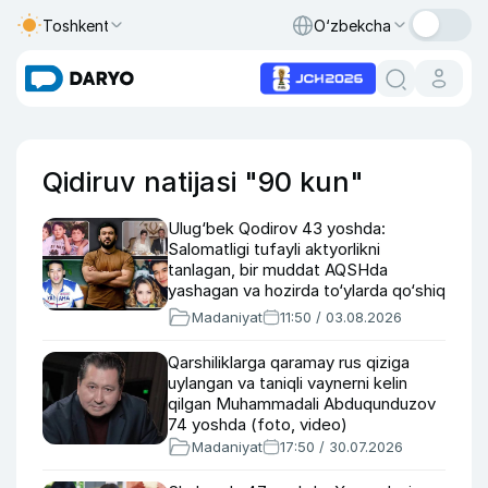
Toshkent
O‘zbekcha
Qidiruv natijasi "90 kun"
Ulug‘bek Qodirov 43 yoshda:
Salomatligi tufayli aktyorlikni
tanlagan, bir muddat AQSHda
yashagan va hozirda to‘ylarda qo‘shiq
kuylayotgan aktyor haqida
Madaniyat
11:50 / 03.08.2026
Qarshiliklarga qaramay rus qiziga
uylangan va taniqli vaynerni kelin
qilgan Muhammadali Abduqunduzov
74 yoshda (foto, video)
Madaniyat
17:50 / 30.07.2026