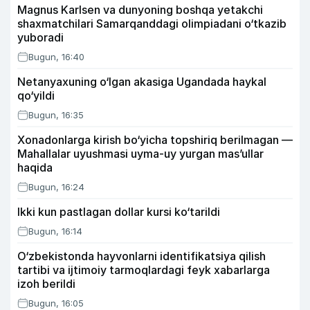
Magnus Karlsen va dunyoning boshqa yetakchi
shaxmatchilari Samarqanddagi olimpiadani o‘tkazib
yuboradi
Bugun, 16:40
Netanyaxuning o‘lgan akasiga Ugandada haykal
qo‘yildi
Bugun, 16:35
Xonadonlarga kirish bo‘yicha topshiriq berilmagan —
Mahallalar uyushmasi uyma-uy yurgan mas’ullar
haqida
Bugun, 16:24
Ikki kun pastlagan dollar kursi ko‘tarildi
Bugun, 16:14
O‘zbekistonda hayvonlarni identifikatsiya qilish
tartibi va ijtimoiy tarmoqlardagi feyk xabarlarga
izoh berildi
Bugun, 16:05