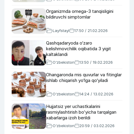
Organizmda omega-3 tanqisligini
bildiruvchi simptomlar
Layfstayl
17:50 / 21.02.2026
Qashqadaryoda o‘zaro
kelishmovchilik oqibatida 3 yigit
kaltaklandi
O‘zbekiston
13:50 / 19.02.2026
Ohangaronda mis quvurlar va fitinglar
ishlab chiqarish yo‘lga qo‘yiladi
O‘zbekiston
14:24 / 13.02.2026
Hujjatsiz yer uchastkalarini
rasmiylashtirish boʻyicha tarqalgan
xabarlarga izoh berildi
O‘zbekiston
20:59 / 03.02.2026