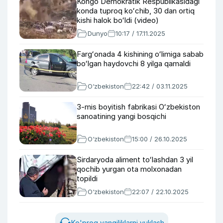
Kongo Demokratik Respublikasidagi
konda tuproq koʻchib, 30 dan ortiq
kishi halok boʻldi (video)
Dunyo
10:17 / 17.11.2025
Fargʻonada 4 kishining oʻlimiga sabab
boʻlgan haydovchi 8 yilga qamaldi
O‘zbekiston
22:42 / 03.11.2025
3-mis boyitish fabrikasi Oʻzbekiston
sanoatining yangi bosqichi
O‘zbekiston
15:00 / 26.10.2025
Sirdaryoda aliment toʻlashdan 3 yil
qochib yurgan ota molxonadan
topildi
O‘zbekiston
22:07 / 22.10.2025
Ko'proq yangiliklarni yuklash