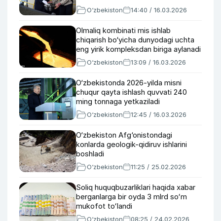
O‘zbekiston
14:40 / 16.03.2026
Olmaliq kombinati mis ishlab
chiqarish bo‘yicha dunyodagi uchta
eng yirik kompleksdan biriga aylanadi
O‘zbekiston
13:09 / 16.03.2026
O‘zbekistonda 2026-yilda misni
chuqur qayta ishlash quvvati 240
ming tonnaga yetkaziladi
O‘zbekiston
12:45 / 16.03.2026
O‘zbekiston Afg‘onistondagi
konlarda geologik-qidiruv ishlarini
boshladi
O‘zbekiston
11:25 / 25.02.2026
Soliq huquqbuzarliklari haqida xabar
berganlarga bir oyda 3 mlrd soʻm
mukofot toʻlandi
O‘zbekiston
08:25 / 24.02.2026