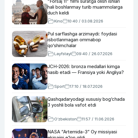
“Forsaj 11” filmi suratga olish ishlari
hali boshlanmay turib muammolarga
duch keldi
Kino
10:40 / 03.08.2026
Pul sarflashga arzimaydi: foydasi
isbotlanmagan ommabop
qo‘shimchalar
Layfstayl
09:40 / 26.07.2026
JCH-2026: bronza medallari kimga
nasib etadi — Fransiya yoki Angliya?
Sport
17:10 / 18.07.2026
Qashqadaryodagi xususiy bog‘chada
3 yoshli bola vafot etdi
O‘zbekiston
11:57 / 11.06.2026
NASA “Artemida-3” Oy missiyasi
ekipajini e’lon qildi