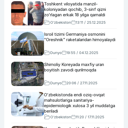
Toshkent viloyatida manzil-
koloniyadan qochib, 3-sinf qizni
zoʻrlagan erkak 18 yilga qamaldi
O‘zbekiston
13:11 / 25.12.2025
Isroil tizimi Germaniya osmonini
“Oreshnik” raketalaridan himoyalaydi
Dunyo
19:55 / 04.12.2025
Shimoliy Koreyada maxfiy uran
boyitish zavodi qurilmoqda
Dunyo
20:06 / 27.11.2025
Oʻzbekistonda endi oziq-ovqat
mahsulotlariga sanitariya-
epidemiologik xulosa 3 yil muddatga
beriladi
O‘zbekiston
11:20 / 17.11.2025