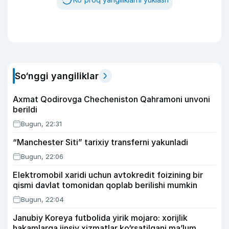
So‘nggi yangiliklar
Axmat Qodirovga Checheniston Qahramoni unvoni
berildi
Bugun, 22:31
“Manchester Siti” tarixiy transferni yakunladi
Bugun, 22:06
Elektromobil xaridi uchun avtokredit foizining bir
qismi davlat tomonidan qoplab berilishi mumkin
Bugun, 22:04
Janubiy Koreya futbolida yirik mojaro: xorijlik
hakamlarga jinsiy xizmatlar ko‘rsatilgani ma’lum