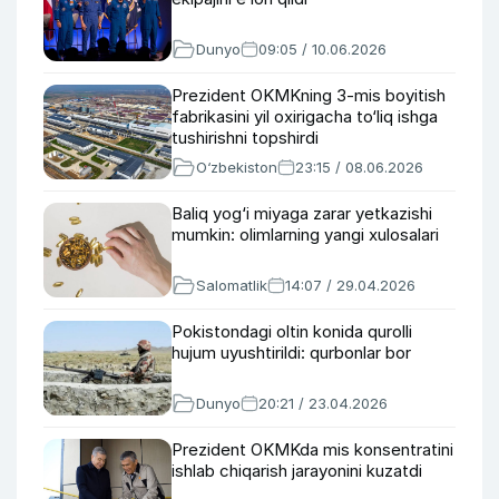
Dunyo
09:05 / 10.06.2026
Prezident OKMKning 3-mis boyitish
fabrikasini yil oxirigacha to‘liq ishga
tushirishni topshirdi
O‘zbekiston
23:15 / 08.06.2026
Baliq yog‘i miyaga zarar yetkazishi
mumkin: olimlarning yangi xulosalari
Salomatlik
14:07 / 29.04.2026
Pokistondagi oltin konida qurolli
hujum uyushtirildi: qurbonlar bor
Dunyo
20:21 / 23.04.2026
Prezident OKMKda mis konsentratini
ishlab chiqarish jarayonini kuzatdi