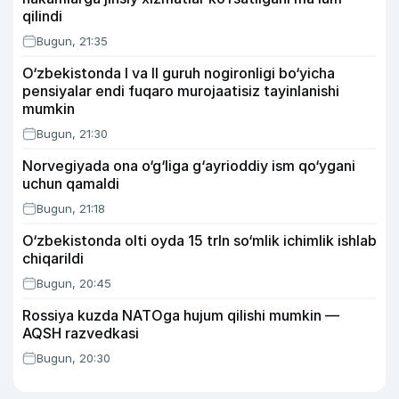
qilindi
Bugun, 21:35
O‘zbekistonda I va II guruh nogironligi bo‘yicha
pensiyalar endi fuqaro murojaatisiz tayinlanishi
mumkin
Bugun, 21:30
Norvegiyada ona o‘g‘liga g‘ayrioddiy ism qo‘ygani
uchun qamaldi
Bugun, 21:18
O‘zbekistonda olti oyda 15 trln so‘mlik ichimlik ishlab
chiqarildi
Bugun, 20:45
Rossiya kuzda NATOga hujum qilishi mumkin —
AQSH razvedkasi
Bugun, 20:30