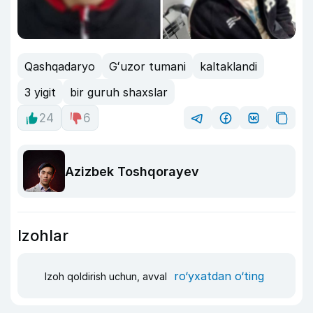
Qashqadaryo
Gʻuzor tumani
kaltaklandi
3 yigit
bir guruh shaxslar
24
6
Azizbek Toshqorayev
Izohlar
ro‘yxatdan o‘ting
Izoh qoldirish uchun, avval