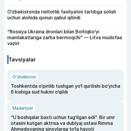
O‘zbekistonda rieltorlik faoliyatini tartibga solish
uchun alohida qonun qabul qilindi
“Rossiya Ukraina dronlari bilan Boltiqbo‘yi
mamlakatlariga zarba bermoqchi” — Litva mudofaa
vaziri
Tavsiyalar
O‘zbekiston
Toshkentda o‘pirilib tushgan yo‘l qurilishi bo‘yicha
6 kishiga sud hukmi o‘qildi
Madaniyat
“U boshqalar baxti uchun tug‘ilgan edi”. Bir umr
otasini kutgan aktrisa va dublyaj ustasi Rimma
Ahmedovaning sinovlarga to‘la hayoti