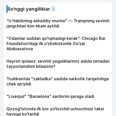
So‘nggi yangiliklar
“U Habibning ashaddiy muxlisi” — Trampning sevimli
jangchilari kim ekani aytildi
“Odamlar suddan qo‘rqmasligi kerak”: Chicago Bar
Foundation’dagi ilk o‘zbekistonlik Go‘zal
Abduaxatova
Hayron qolasiz: sevimli yeguliklarimiz aslida nimadan
tayyorlanishini bilasizmi?
Toshkentda “zakladka” usulida narkotik tarqatishga
chek qo‘yildi
“Liverpul” “Barselona” sardorini ijaraga oladi
Qozog‘istonda ilk bor yo‘lovchili uchuvchisiz taksi
havoga ko‘tarildi