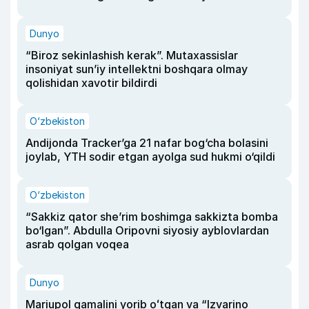
Dunyo
“Biroz sekinlashish kerak”. Mutaxassislar
insoniyat sun’iy intellektni boshqara olmay
qolishidan xavotir bildirdi
O‘zbekiston
Andijonda Tracker’ga 21 nafar bog‘cha bolasini
joylab, YTH sodir etgan ayolga sud hukmi o‘qildi
O‘zbekiston
“Sakkiz qator she’rim boshimga sakkizta bomba
bo‘lgan”. Abdulla Oripovni siyosiy ayblovlardan
asrab qolgan voqea
Dunyo
Mariupol qamalini yorib oʻtgan va “Izvarino