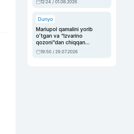
12:24 / 01.08.2026
ayblovlardan asrab
qolgan voqea
Dunyo
Mariupol qamalini yorib
oʻtgan va “Izvarino
qozoni”dan chiqqan
qahramon — Ukraina
19:50 / 29.07.2026
armiyasi bosh
qoʻmondoni Drapatiy
haqida