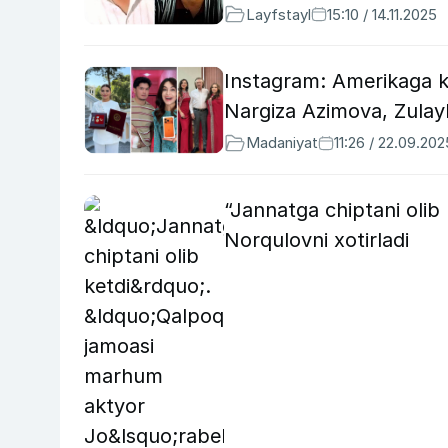
Layfstayl
15:10 / 14.11.2025
Instagram: Amerikaga k
Nargiza Azimova, Zulay
Madaniyat
11:26 / 22.09.202
“Jannatga chiptani olib
Norqulovni xotirladi