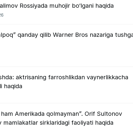
alimov Rossiyada muhojir bo‘lgani haqida
26
poq” qanday qilib Warner Bros nazariga tushga
hda: aktrisaning farroshlikdan vaynerlikkacha
li haqida
hsa ham Amerikada qolmayman”. Orif Sultonov
y mamlakatlar sirklaridagi faoliyati haqida