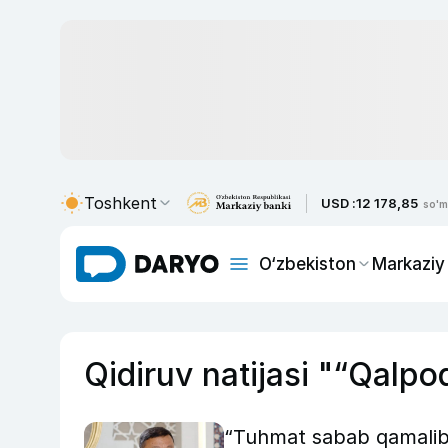
Toshkent
USD :
12 178,85
so'm
O‘zbekiston
Markaziy
Qidiruv natijasi "“Qalpo
“Tuhmat sabab qamalib