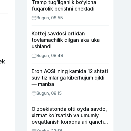
Tramp tug‘ilganlik bo‘yicha
fuqarolik berishni chekladi
Bugun, 08:55
Kottej savdosi ortidan
tovlamachilik qilgan aka-uka
ushlandi
Bugun, 08:48
ek
Eron AQSHning kamida 12 shtati
suv tizimlariga kiberhujum qildi
— manba
Bugun, 08:15
Oʻzbekistonda olti oyda savdo,
xizmat koʻrsatish va umumiy
ovqatlanish korxonalari qancha
soliq toʻlagani ochiqlandi
Kecha, 23:56