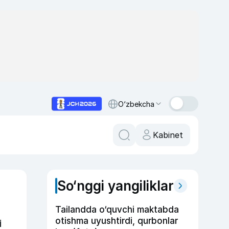
O‘zbekcha
Kabinet
So‘nggi yangiliklar
Tailandda o‘quvchi maktabda
otishma uyushtirdi, qurbonlar
i