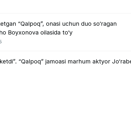
etgan “Qalpoq”, onasi uchun duo so‘ragan
ho Boyxonova oilasida to‘y
5
 ketdi”. “Qalpoq” jamoasi marhum aktyor Jo‘rab