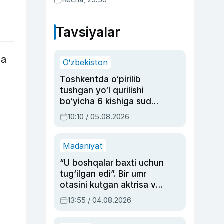
Tavsiyalar
ga
O‘zbekiston
Toshkentda o‘pirilib
tushgan yo‘l qurilishi
bo‘yicha 6 kishiga sud
hukmi o‘qildi
10:10 / 05.08.2026
Madaniyat
“U boshqalar baxti uchun
tug‘ilgan edi”. Bir umr
otasini kutgan aktrisa va
dublyaj ustasi Rimma
13:55 / 04.08.2026
Ahmedovaning
sinovlarga to‘la hayoti