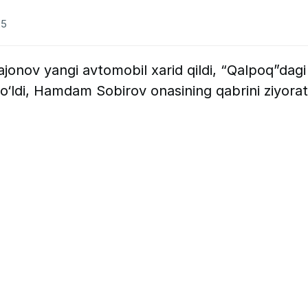
25
jonov yangi avtomobil xarid qildi, “Qalpoq”dagi
‘ldi, Hamdam Sobirov onasining qabrini ziyorat