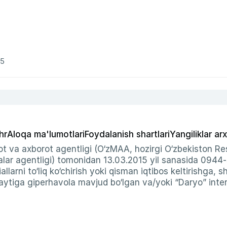
25
hr
Aloqa ma'lumotlari
Foydalanish shartlari
Yangiliklar arx
t va axborot agentligi (O‘zMAA, hozirgi O‘zbekiston Res
ar agentligi) tomonidan 13.03.2015 yil sanasida 0944
allarni to‘liq ko‘chirish yoki qisman iqtibos keltirishga, 
ytiga giperhavola mavjud bo‘lgan va/yoki “Daryo” intern