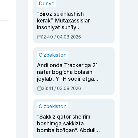
Dunyo
“Biroz sekinlashish
kerak”. Mutaxassislar
insoniyat sun’iy
intellektni boshqara
12:40 / 04.08.2026
olmay qolishidan xavotir
bildirdi
O‘zbekiston
Andijonda Tracker’ga 21
nafar bog‘cha bolasini
joylab, YTH sodir etgan
ayolga sud hukmi o‘qildi
23:41 / 03.08.2026
O‘zbekiston
“Sakkiz qator she’rim
boshimga sakkizta
bomba bo‘lgan”. Abdulla
Oripovni siyosiy