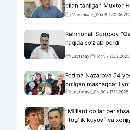
bilan tanilgan Muxtor H
Madaniyat
19:06 / 30.06.20
Rahmonali Suropov “Qal
haqida so‘zlab berdi
Layfstayl
15:45 / 26.12.2025
Fotima Nazarova 54 yos
bo‘lgan mashaqqatli yo‘
Layfstayl
14:50 / 17.12.2025
“Milliard dollar beris
“Tog‘lik kuyov” va xoriji