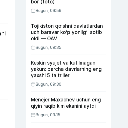
bor (foto)
Bugun, 09:59
Tojikiston qo‘shni davlatlardan
uch baravar ko‘p yonilg‘i sotib
ni
oldi — OAV
Bugun, 09:35
Keskin syujet va kutilmagan
yakun: barcha davrlarning eng
yaxshi 5 ta trilleri
Bugun, 09:30
Menejer Maxachev uchun eng
qiyin raqib kim ekanini aytdi
Bugun, 09:15