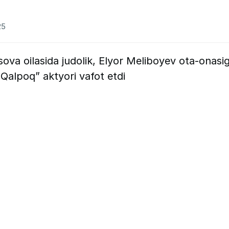
25
ova oilasida judolik, Elyor Meliboyev ota-onasi
“Qalpoq” aktyori vafot etdi