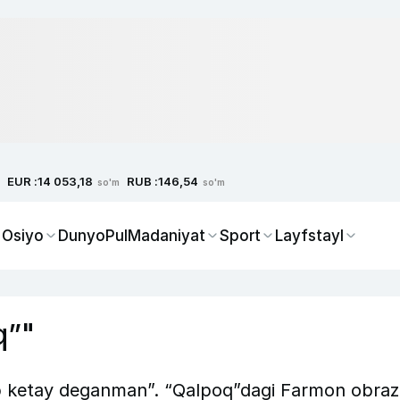
EUR :
RUB :
14 053,18
146,54
so'm
so'm
 Osiyo
Dunyo
Pul
Madaniyat
Sport
Layfstayl
q”"
 ketay deganman”. “Qalpoq”dagi Farmon obraz