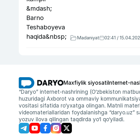
Madaniyat
02:41 / 15.04.20
Maxfiylik siyosati
Internet-nas
“Daryo” internet-nashrining (O‘zbekiston matbuo
huzuridagi Axborot va ommaviy kommunikatsiyal
vositasi sifatida ro‘yxatga olingan. Matnli materi
videomateriallaridan foydalanishga “daryo.uz” sa
yozuv ilova qilingan taqdirda yo‘l qo‘yiladi.