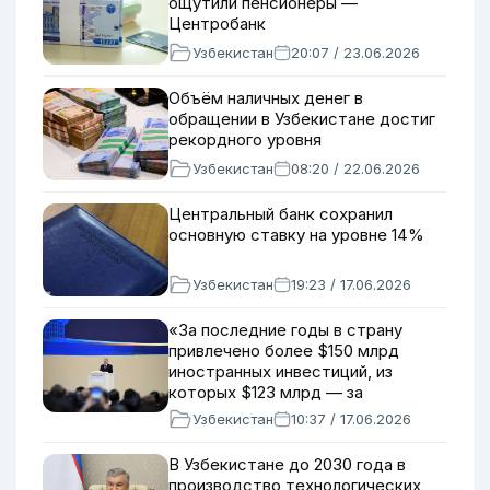
ощутили пенсионеры —
Центробанк
Узбекистан
20:07 / 23.06.2026
Объём наличных денег в
обращении в Узбекистане достиг
рекордного уровня
Узбекистан
08:20 / 22.06.2026
Центральный банк сохранил
основную ставку на уровне 14%
Узбекистан
19:23 / 17.06.2026
«За последние годы в страну
привлечено более $150 млрд
иностранных инвестиций, из
которых $123 млрд — за
последние пять лет» — Шавкат
Узбекистан
10:37 / 17.06.2026
Мирзиёев
В Узбекистане до 2030 года в
производство технологических