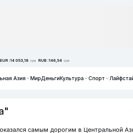
EUR :
RUB :
14 053,18
146,54
сум
сум
ьная Азия
Мир
Деньги
Культура
Спорт
Лайфста
а"
 оказался самым дорогим в Центральной Аз