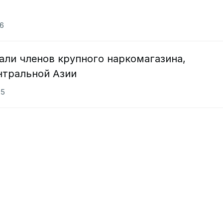
26
али членов крупного наркомагазина,
нтральной Азии
25