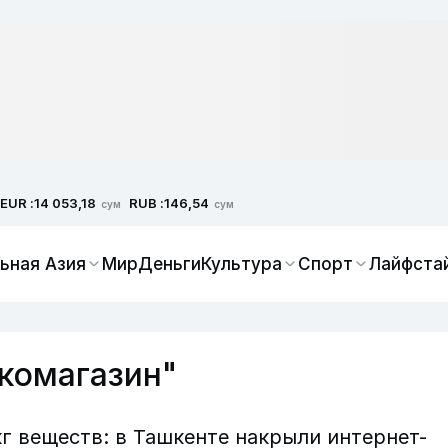
EUR :
RUB :
14 053,18
146,54
сум
сум
ьная Азия
Мир
Деньги
Культура
Спорт
Лайфста
ркомагазин"
кг веществ: в Ташкенте накрыли интернет-