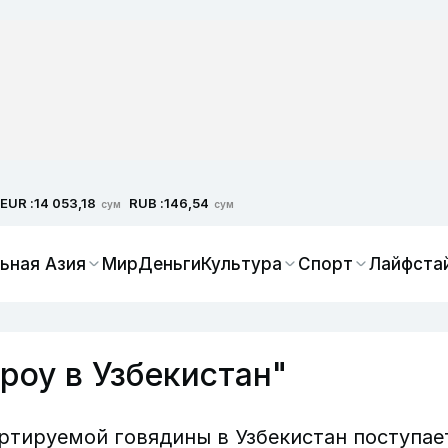
EUR :
RUB :
14 053,18
146,54
сум
сум
ьная Азия
Мир
Деньги
Культура
Спорт
Лайфста
роу в Узбекистан"
ртируемой говядины в Узбекистан поступае