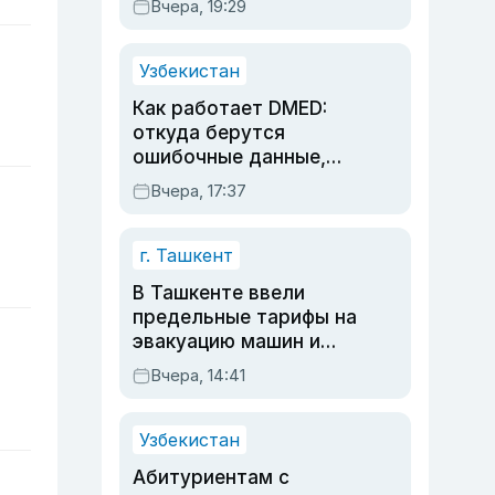
Вчера, 19:29
опасности, но стройка
продолжалась
Узбекистан
Как работает DMED:
откуда берутся
ошибочные данные,
дубли аккаунтов и
Вчера, 17:37
очереди по онлайн-
записи
г. Ташкент
В Ташкенте ввели
предельные тарифы на
эвакуацию машин и
штрафстоянки
Вчера, 14:41
Узбекистан
Абитуриентам с