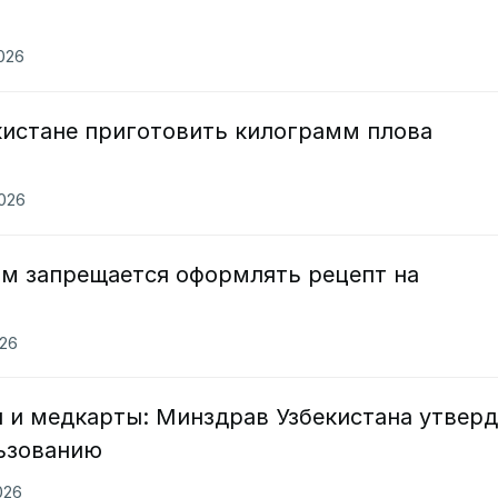
2026
кистане приготовить килограмм плова
2026
ам запрещается оформлять рецепт на
026
 и медкарты: Минздрав Узбекистана утвер
ьзованию
026