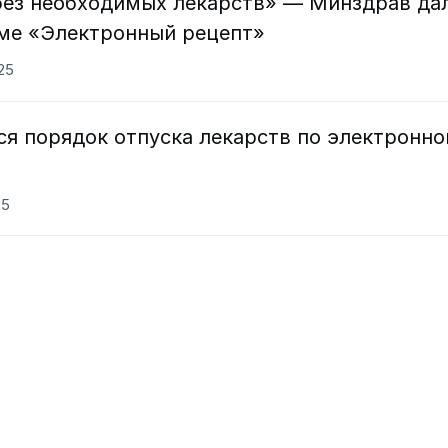
 без необходимых лекарств» — Минздрав да
еме «Электронный рецепт»
025
ся порядок отпуска лекарств по электронн
25