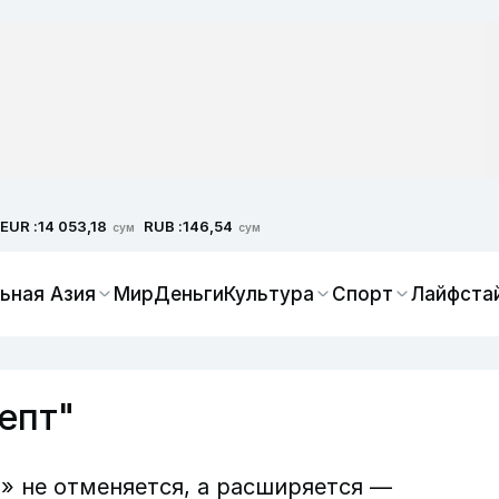
EUR :
RUB :
14 053,18
146,54
сум
сум
ьная Азия
Мир
Деньги
Культура
Спорт
Лайфста
епт"
» не отменяется, а расширяется —