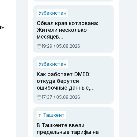
Узбекистан
Обвал края котлована:
ия
Жители несколько
месяцев
предупреждали об
19:29 / 05.08.2026
опасности, но стройка
продолжалась
Узбекистан
Как работает DMED:
откуда берутся
ошибочные данные,
дубли аккаунтов и
17:37 / 05.08.2026
очереди по онлайн-
записи
г. Ташкент
В Ташкенте ввели
предельные тарифы на