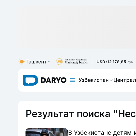
Ташкент
USD :
12 178,85
сум
Узбекистан
Централ
Результат поиска "Не
В Узбекистане детям 