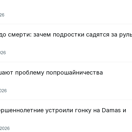
026
о смерти: зачем подростки садятся за рул
026
ешают проблему попрошайничества
2026
ершеннолетние устроили гонку на Damas и
.2026