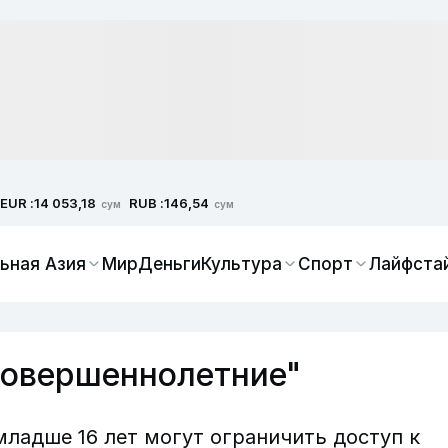
EUR :
RUB :
14 053,18
146,54
сум
сум
ьная Азия
Мир
Деньги
Культура
Спорт
Лайфста
совершеннолетние"
младше 16 лет могут ограничить доступ к