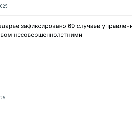
2025
адарье зафиксировано 69 случаев управлен
твом несовершеннолетними
025