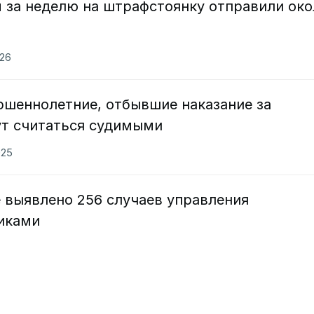
 за неделю на штрафстоянку отправили око
026
ршеннолетние, отбывшие наказание за
ут считаться судимыми
025
е выявлено 256 случаев управления
иками