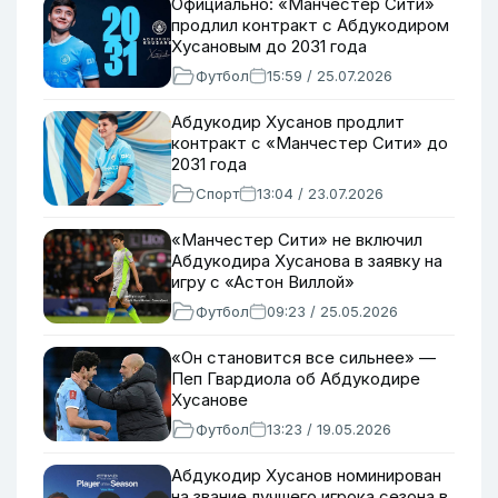
Официально: «Манчестер Сити»
продлил контракт с Абдукодиром
Хусановым до 2031 года
Футбол
15:59 / 25.07.2026
Абдукодир Хусанов продлит
контракт с «Манчестер Сити» до
2031 года
Спорт
13:04 / 23.07.2026
«Манчестер Сити» не включил
Абдукодира Хусанова в заявку на
игру с «Астон Виллой»
Футбол
09:23 / 25.05.2026
«Он становится все сильнее» —
Пеп Гвардиола об Абдукодире
Хусанове
Футбол
13:23 / 19.05.2026
Абдукодир Хусанов номинирован
на звание лучшего игрока сезона в