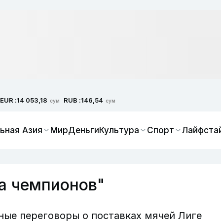
EUR :
RUB :
14 053,18
146,54
сум
сум
ьная Азия
Мир
Деньги
Культура
Спорт
Лайфста
га чемпионов"
ные переговоры о поставках мячей Лиге