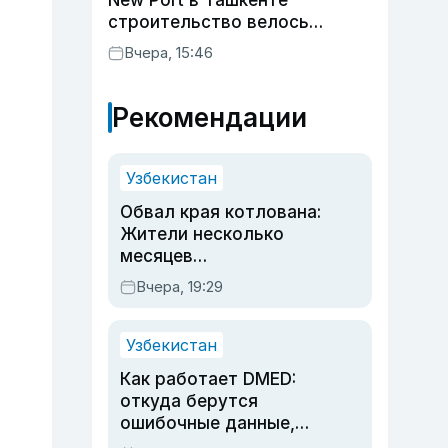
New Port в Ташкенте
строительство велось
незаконно
Вчера, 15:46
Рекомендации
Узбекистан
Обвал края котлована:
Жители несколько
месяцев
предупреждали об
Вчера, 19:29
опасности, но стройка
продолжалась
Узбекистан
Как работает DMED:
откуда берутся
ошибочные данные,
дубли аккаунтов и