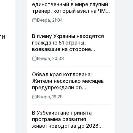
единственный в мире глупый
тренер, который взял на ЧМ
футболиста с травмой»
Вчера, 21:04
ги
В плену Украины находятся
граждане 51 страны,
воевавшие на стороне
России
Вчера, 20:03
Обвал края котлована:
Жители несколько месяцев
предупреждали об
опасности, но стройка
Вчера, 19:29
продолжалась
В Узбекистане принята
программа развития
животноводства до 2028
года