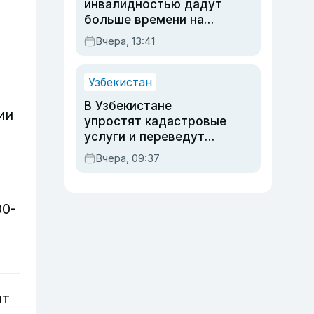
инвалидностью дадут
больше времени на
вступительных
Вчера, 13:41
экзаменах
Узбекистан
В Узбекистане
ии
упростят кадастровые
услуги и переведут
регистрацию
Вчера, 09:37
недвижимости в
онлайн
00-
ат