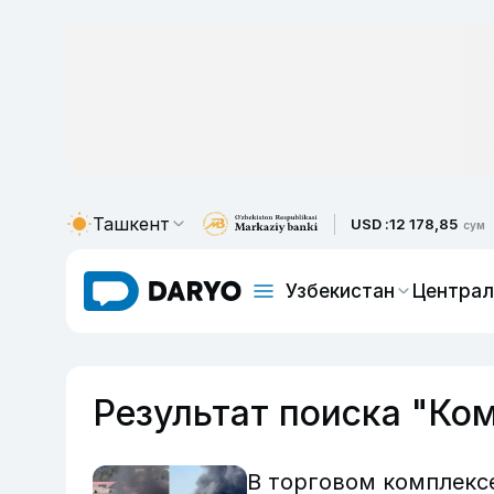
Ташкент
USD :
12 178,85
сум
Узбекистан
Централ
Результат поиска "Ко
В торговом комплекс