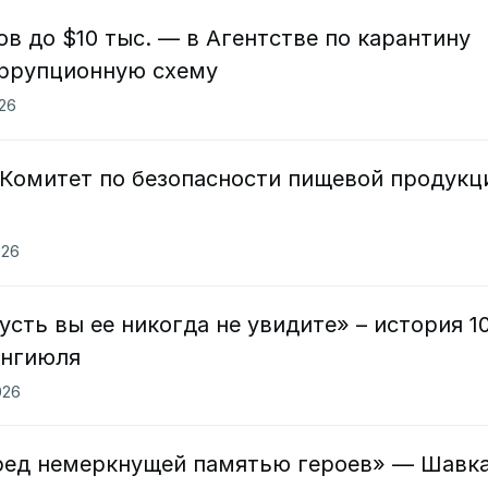
ов до $10 тыс. — в Агентстве по карантину
ррупционную схему
026
 Комитет по безопасности пищевой продукц
026
усть вы ее никогда не увидите» – история 1
Янгиюля
026
ред немеркнущей памятью героев» — Шавк