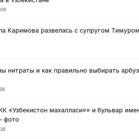
026
ола Каримова развелась с супругом Тимуро
ны нитраты и как правильно выбирать арбу
026
ЖК «Узбекистон махалласи»» и бульвар име
— фото
026