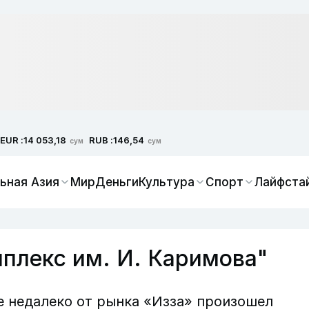
EUR :
RUB :
14 053,18
146,54
сум
сум
ьная Азия
Мир
Деньги
Культура
Спорт
Лайфста
мплекс им. И. Каримова"
е недалеко от рынка «Изза» произошел