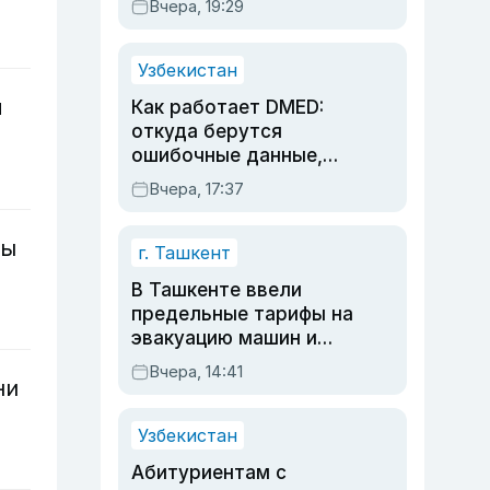
Вчера, 19:29
опасности, но стройка
продолжалась
Узбекистан
м
Как работает DMED:
откуда берутся
ошибочные данные,
дубли аккаунтов и
Вчера, 17:37
очереди по онлайн-
записи
зы
г. Ташкент
В Ташкенте ввели
предельные тарифы на
эвакуацию машин и
штрафстоянки
Вчера, 14:41
ни
Узбекистан
Абитуриентам с