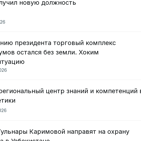
лучил новую должность
026
нию президента торговый комплекс
умов остался без земли. Хоким
итуацию
2026
региональный центр знаний и компетенций 
етики
2026
ульнары Каримовой направят на охрану
а в Узбекистане