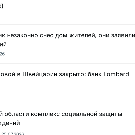
о)
3
к незаконно снес дом жителей, они заявили
ий
026
овой в Швейцарии закрыто: банк Lombard
й области комплекс социальной защиты
ждений
/ 25.07.2026