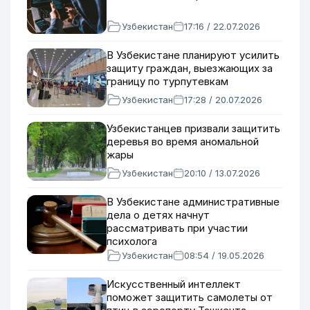
Узбекистан
17:16 / 22.07.2026
В Узбекистане планируют усилить
защиту граждан, выезжающих за
границу по турпутевкам
Узбекистан
17:28 / 20.07.2026
Узбекистанцев призвали защитить
деревья во время аномальной
жары
Узбекистан
20:10 / 13.07.2026
В Узбекистане административные
дела о детях начнут
рассматривать при участии
психолога
Узбекистан
08:54 / 19.05.2026
Искусственный интеллект
поможет защитить самолеты от