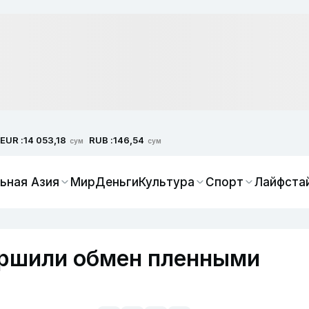
EUR :
RUB :
14 053,18
146,54
сум
сум
ьная Азия
Мир
Деньги
Культура
Спорт
Лайфста
ершили обмен пленными