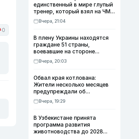
единственный в мире глупый
тренер, который взял на ЧМ
футболиста с травмой»
Вчера, 21:04
0
В плену Украины находятся
граждане 51 страны,
воевавшие на стороне
России
Вчера, 20:03
Обвал края котлована:
Жители несколько месяцев
предупреждали об
опасности, но стройка
Вчера, 19:29
продолжалась
В Узбекистане принята
программа развития
животноводства до 2028
года