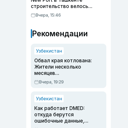
New Port в Ташкенте
строительство велось
незаконно
Вчера, 15:46
Рекомендации
Узбекистан
Обвал края котлована:
Жители несколько
месяцев
предупреждали об
Вчера, 19:29
опасности, но стройка
продолжалась
Узбекистан
Как работает DMED:
откуда берутся
ошибочные данные,
дубли аккаунтов и