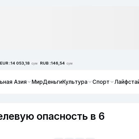
EUR :
RUB :
14 053,18
146,54
сум
сум
ьная Азия
Мир
Деньги
Культура
Спорт
Лайфста
елевую опасность в 6