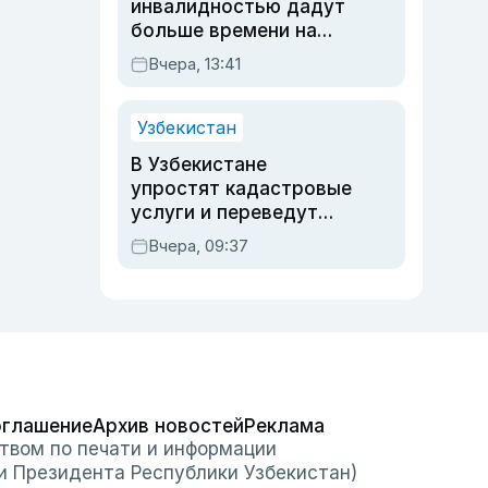
инвалидностью дадут
больше времени на
вступительных
Вчера, 13:41
экзаменах
Узбекистан
В Узбекистане
упростят кадастровые
услуги и переведут
регистрацию
Вчера, 09:37
недвижимости в
онлайн
оглашение
Архив новостей
Реклама
твом по печати и информации
и Президента Республики Узбекистан)