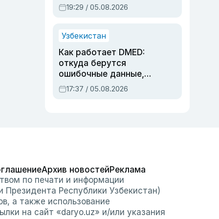
предупреждали об
19:29 / 05.08.2026
опасности, но стройка
продолжалась
Узбекистан
Как работает DMED:
откуда берутся
ошибочные данные,
дубли аккаунтов и
17:37 / 05.08.2026
очереди по онлайн-
записи
оглашение
Архив новостей
Реклама
твом по печати и информации
и Президента Республики Узбекистан)
ов, а также использование
лки на сайт «daryo.uz» и/или указания