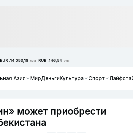
EUR :
RUB :
14 053,18
146,54
сум
сум
ьная Азия
Мир
Деньги
Культура
Спорт
Лайфста
ин» может приобрести
бекистана