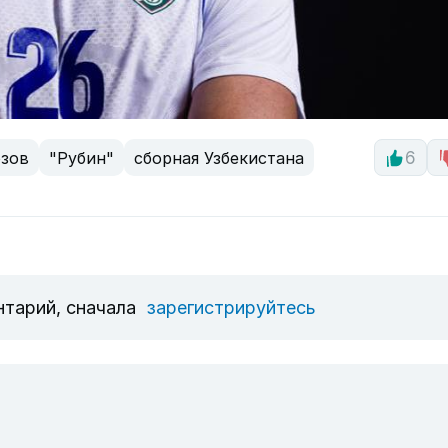
озов
"Рубин"
сборная Узбекистана
6
нтарий, сначала
зарегистрируйтесь