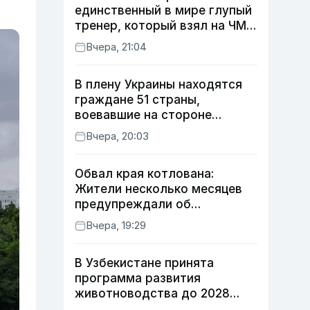
единственный в мире глупый
тренер, который взял на ЧМ
футболиста с травмой»
Вчера, 21:04
В плену Украины находятся
граждане 51 страны,
воевавшие на стороне
России
Вчера, 20:03
Обвал края котлована:
Жители несколько месяцев
предупреждали об
опасности, но стройка
Вчера, 19:29
продолжалась
В Узбекистане принята
программа развития
животноводства до 2028
года