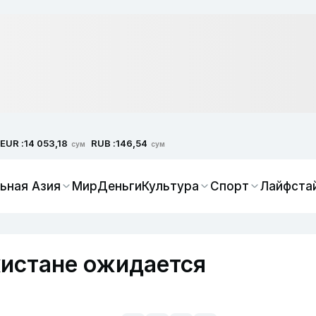
EUR :
RUB :
14 053,18
146,54
сум
сум
ьная Азия
Мир
Деньги
Культура
Спорт
Лайфста
кистане ожидается