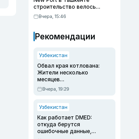
New Port в Ташкенте
строительство велось
незаконно
Вчера, 15:46
Рекомендации
Узбекистан
Обвал края котлована:
Жители несколько
месяцев
предупреждали об
Вчера, 19:29
опасности, но стройка
продолжалась
Узбекистан
Как работает DMED:
откуда берутся
ошибочные данные,
дубли аккаунтов и