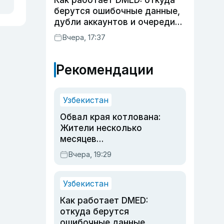
Как работает DMED: откуда
берутся ошибочные данные,
дубли аккаунтов и очереди
по онлайн-записи
Вчера, 17:37
Рекомендации
Узбекистан
Обвал края котлована:
Жители несколько
месяцев
предупреждали об
Вчера, 19:29
опасности, но стройка
продолжалась
Узбекистан
Как работает DMED:
откуда берутся
ошибочные данные,