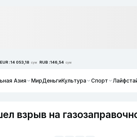
EUR :
RUB :
14 053,18
146,54
сум
сум
ьная Азия
Мир
Деньги
Культура
Спорт
Лайфста
ел взрыв на газозаправочн