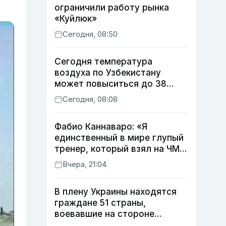
ограничили работу рынка
«Куйлюк»
Сегодня, 08:50
Сегодня температура
воздуха по Узбекистану
может повыситься до 38
градусов
Сегодня, 08:08
Фабио Каннаваро: «Я
единственный в мире глупый
тренер, который взял на ЧМ
футболиста с травмой»
Вчера, 21:04
В плену Украины находятся
граждане 51 страны,
воевавшие на стороне
России