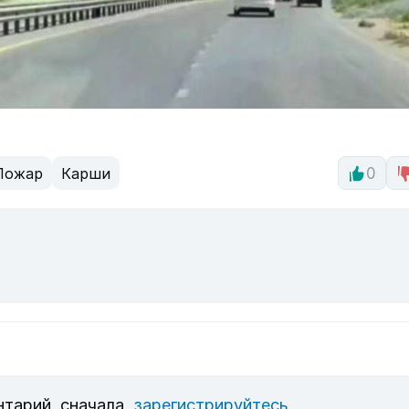
Пожар
Карши
0
нтарий, сначала
зарегистрируйтесь