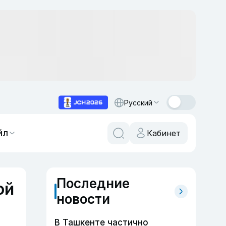
Русский
йл
Кабинет
Последние
ой
новости
В Ташкенте частично