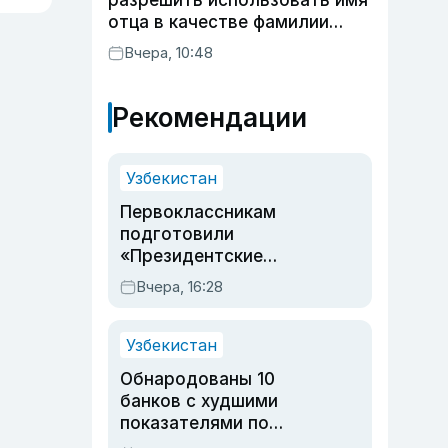
разрешить использовать имя
отца в качестве фамилии
ребенка
Вчера, 10:48
Рекомендации
Узбекистан
Первоклассникам
подготовили
«Президентские
подарки»: что войдет в
Вчера, 16:28
набор в этом году
Узбекистан
Обнародованы 10
банков с худшими
показателями по
обращениям