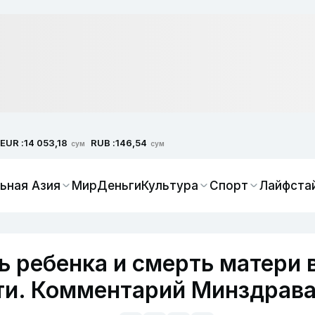
EUR :
RUB :
14 053,18
146,54
сум
сум
ьная Азия
Мир
Деньги
Культура
Спорт
Лайфста
ь ребенка и смерть матери 
ти. Комментарий Минздрав