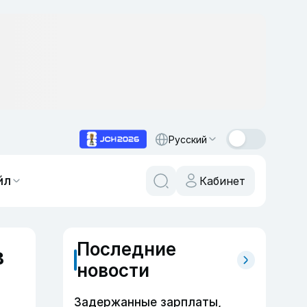
Русский
йл
Кабинет
Последние
в
новости
а
Задержанные зарплаты,