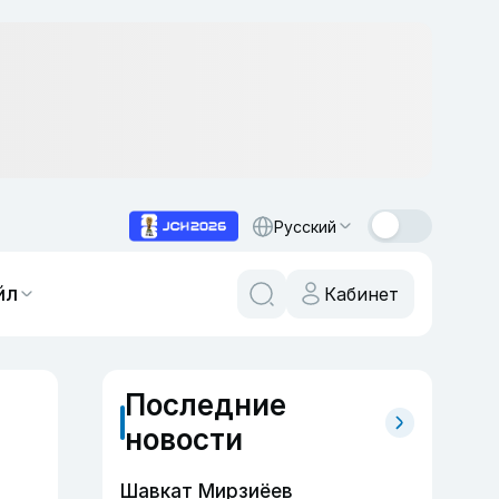
Русский
йл
Кабинет
Последние
я
новости
Шавкат Мирзиёев