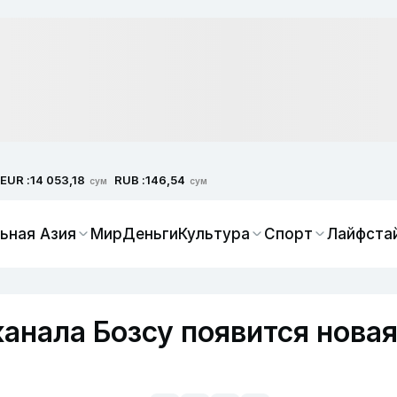
EUR :
RUB :
14 053,18
146,54
сум
сум
ьная Азия
Мир
Деньги
Культура
Спорт
Лайфста
канала Бозсу появится нова