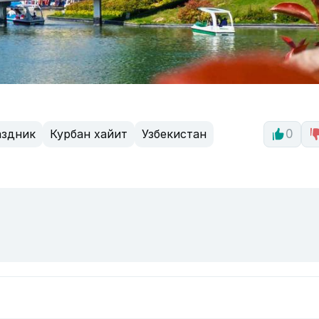
здник
Курбан хайит
Узбекистан
0