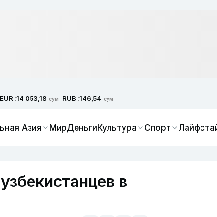
EUR :
RUB :
14 053,18
146,54
сум
сум
ьная Азия
Мир
Деньги
Культура
Спорт
Лайфста
 узбекистанцев в