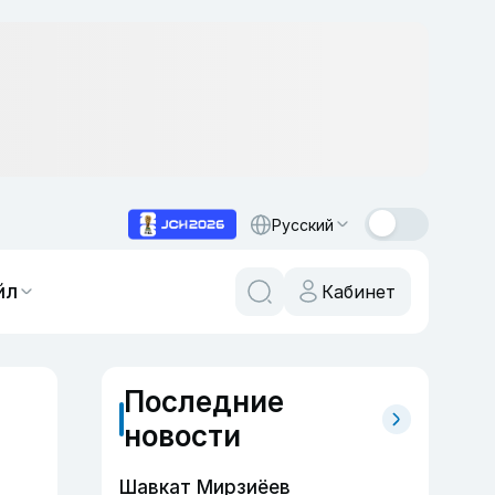
Русский
йл
Кабинет
Последние
новости
Шавкат Мирзиёев