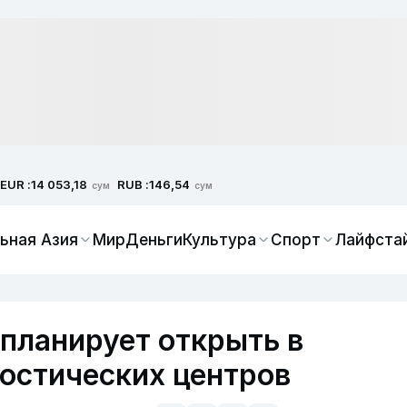
EUR :
RUB :
14 053,18
146,54
сум
сум
ьная Азия
Мир
Деньги
Культура
Спорт
Лайфста
планирует открыть в
ностических центров