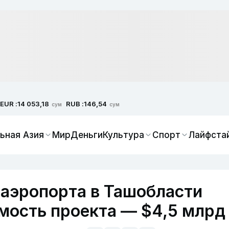
EUR :
RUB :
14 053,18
146,54
сум
сум
ьная Азия
Мир
Деньги
Культура
Спорт
Лайфста
 аэропорта в Ташобласти
имость проекта — $4,5 млрд