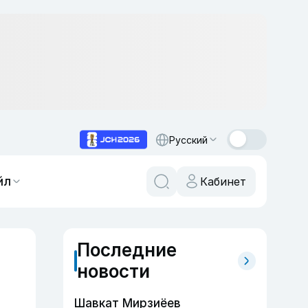
Русский
йл
Кабинет
Последние
новости
Шавкат Мирзиёев