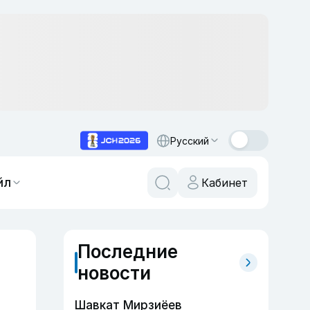
Русский
йл
Кабинет
Последние
новости
Шавкат Мирзиёев