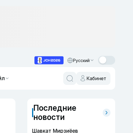
Русский
йл
Кабинет
Последние
новости
Шавкат Мирзиёев