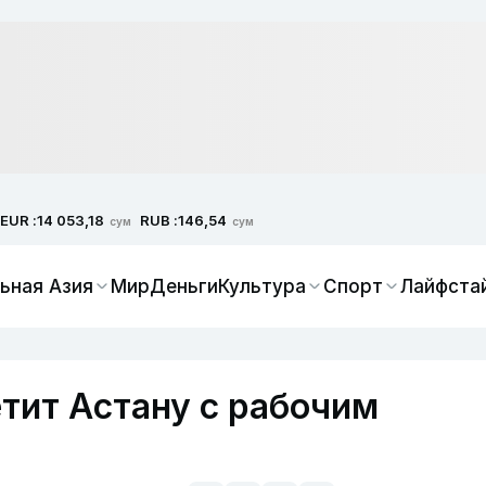
EUR :
RUB :
14 053,18
146,54
сум
сум
ьная Азия
Мир
Деньги
Культура
Спорт
Лайфста
тит Астану с рабочим