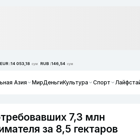
EUR :
RUB :
14 053,18
146,54
сум
сум
ьная Азия
Мир
Деньги
Культура
Спорт
Лайфста
отребовавших 7,3 млн
мателя за 8,5 гектаров