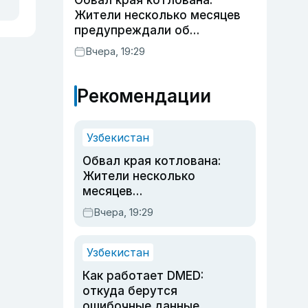
Обвал края котлована:
Жители несколько месяцев
предупреждали об
опасности, но стройка
Вчера, 19:29
продолжалась
Рекомендации
Узбекистан
Обвал края котлована:
Жители несколько
месяцев
предупреждали об
Вчера, 19:29
опасности, но стройка
продолжалась
Узбекистан
Как работает DMED:
откуда берутся
ошибочные данные,