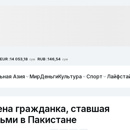
EUR :
RUB :
14 053,18
146,54
сум
сум
ьная Азия
Мир
Деньги
Культура
Спорт
Лайфста
ена гражданка, ставшая
ьми в Пакистане