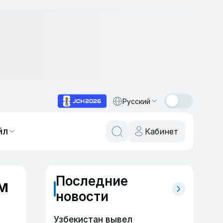
Русский
йл
Кабинет
Последние
м
новости
Узбекистан вывел