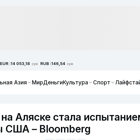
EUR :
RUB :
14 053,18
146,54
сум
сум
ьная Азия
Мир
Деньги
Культура
Спорт
Лайфста
 на Аляске стала испытание
 США – Bloomberg