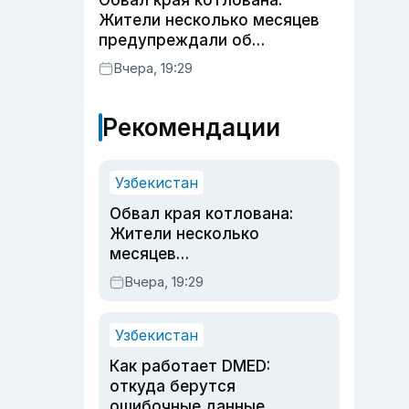
Обвал края котлована:
Жители несколько месяцев
предупреждали об
опасности, но стройка
Вчера, 19:29
продолжалась
Рекомендации
Узбекистан
Обвал края котлована:
Жители несколько
месяцев
предупреждали об
Вчера, 19:29
опасности, но стройка
продолжалась
Узбекистан
Как работает DMED:
откуда берутся
ошибочные данные,