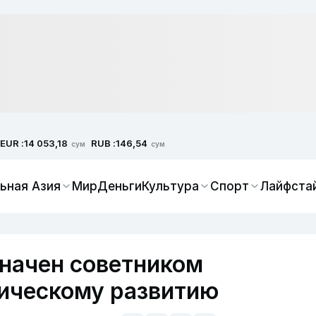
EUR :
RUB :
14 053,18
146,54
сум
сум
ьная Азия
Мир
Деньги
Культура
Спорт
Лайфста
начен советником
гическому развитию