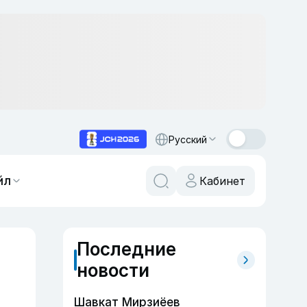
Русский
йл
Кабинет
Последние
новости
Шавкат Мирзиёев