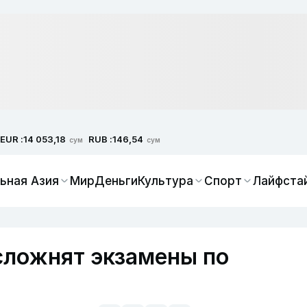
EUR :
RUB :
14 053,18
146,54
сум
сум
ьная Азия
Мир
Деньги
Культура
Спорт
Лайфста
сложнят экзамены по