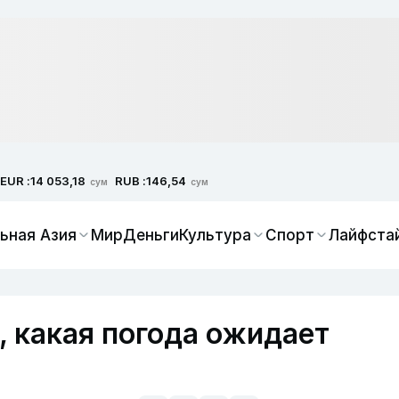
EUR :
RUB :
14 053,18
146,54
сум
сум
ьная Азия
Мир
Деньги
Культура
Спорт
Лайфста
, какая погода ожидает