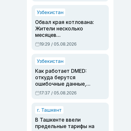
Узбекистан
Обвал края котлована:
Жители несколько
месяцев
предупреждали об
19:29 / 05.08.2026
опасности, но стройка
продолжалась
Узбекистан
Как работает DMED:
откуда берутся
ошибочные данные,
дубли аккаунтов и
17:37 / 05.08.2026
очереди по онлайн-
записи
г. Ташкент
В Ташкенте ввели
предельные тарифы на