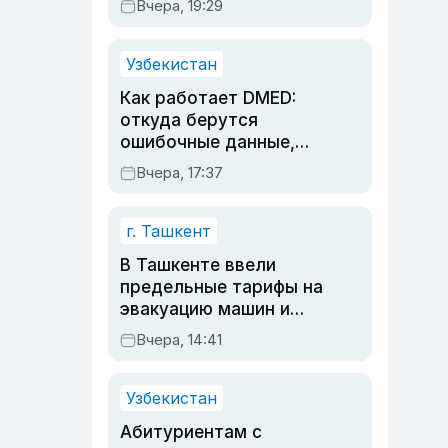
Вчера, 19:29
опасности, но стройка
продолжалась
Узбекистан
Как работает DMED:
откуда берутся
ошибочные данные,
дубли аккаунтов и
Вчера, 17:37
очереди по онлайн-
записи
г. Ташкент
В Ташкенте ввели
предельные тарифы на
эвакуацию машин и
штрафстоянки
Вчера, 14:41
Узбекистан
Абитуриентам с