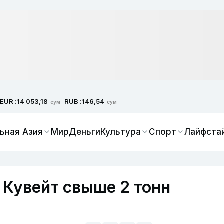
EUR :
RUB :
14 053,18
146,54
сум
сум
ьная Азия
Мир
Деньги
Культура
Спорт
Лайфста
 Кувейт свыше 2 тонн