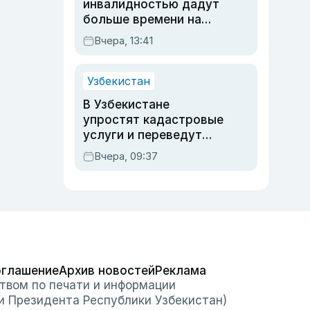
инвалидностью дадут
больше времени на
вступительных
Вчера, 13:41
экзаменах
Узбекистан
В Узбекистане
упростят кадастровые
услуги и переведут
регистрацию
Вчера, 09:37
недвижимости в
онлайн
оглашение
Архив новостей
Реклама
твом по печати и информации
и Президента Республики Узбекистан)