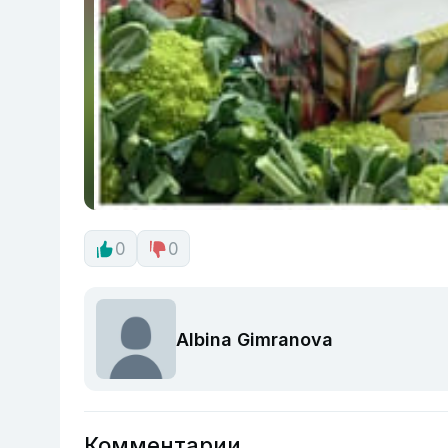
0
0
Albina Gimranova
Комментарии