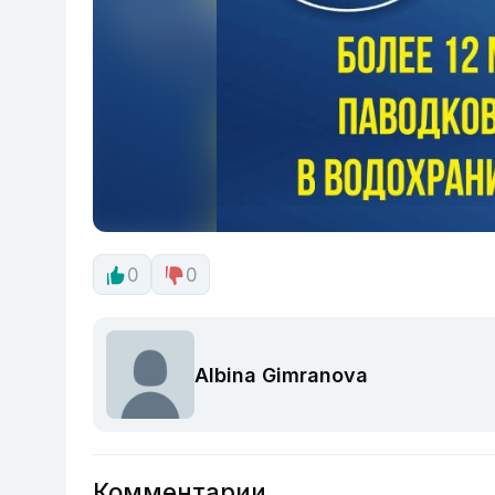
0
0
Albina Gimranova
Комментарии