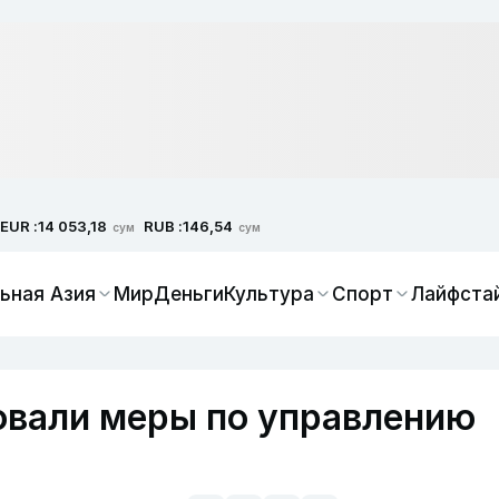
EUR :
RUB :
14 053,18
146,54
сум
сум
ьная Азия
Мир
Деньги
Культура
Спорт
Лайфста
овали меры по управлению