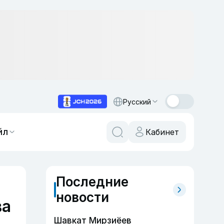
Русский
йл
Кабинет
Последние
новости
ва
Шавкат Мирзиёев