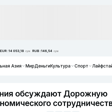
EUR :
RUB :
14 053,18
146,54
сум
сум
ьная Азия
Мир
Деньги
Культура
Спорт
Лайфста
ания обсуждают Дорожную
ономического сотрудничест