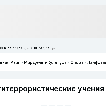
EUR :
RUB :
14 053,18
146,54
сум
сум
ьная Азия
Мир
Деньги
Культура
Спорт
Лайфста
титеррористические учения