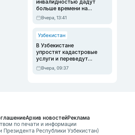
инвалидностью дадут
больше времени на
вступительных
Вчера, 13:41
экзаменах
Узбекистан
В Узбекистане
упростят кадастровые
услуги и переведут
регистрацию
Вчера, 09:37
недвижимости в
онлайн
оглашение
Архив новостей
Реклама
твом по печати и информации
и Президента Республики Узбекистан)