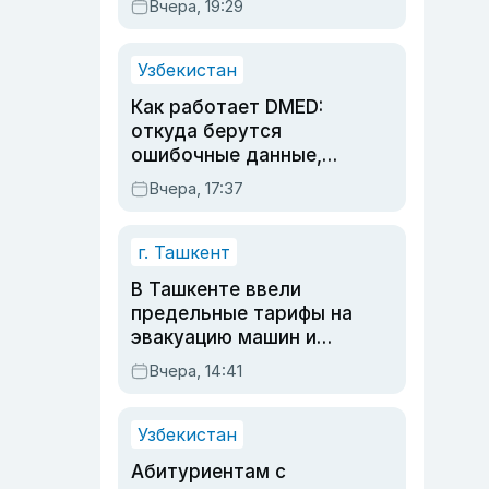
Вчера, 19:29
опасности, но стройка
продолжалась
Узбекистан
Как работает DMED:
откуда берутся
ошибочные данные,
дубли аккаунтов и
Вчера, 17:37
очереди по онлайн-
записи
г. Ташкент
В Ташкенте ввели
предельные тарифы на
эвакуацию машин и
штрафстоянки
Вчера, 14:41
Узбекистан
Абитуриентам с