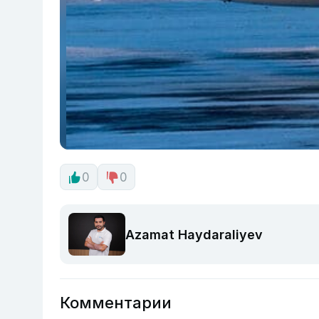
0
0
Azamat Haydaraliyev
Комментарии