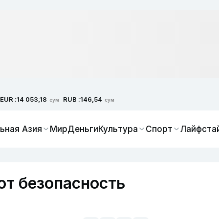
EUR :
RUB :
14 053,18
146,54
сум
сум
ьная Азия
Мир
Деньги
Культура
Спорт
Лайфста
ют безопасность